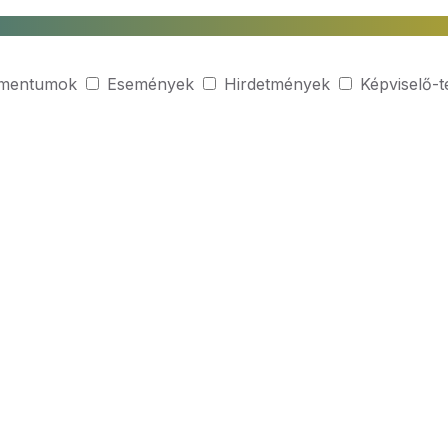
mentumok
Események
Hirdetmények
Képviselő-t