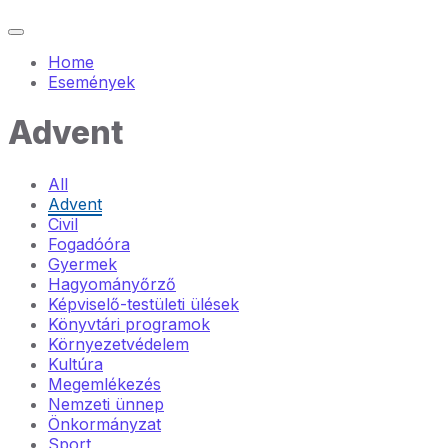
Home
Események
Advent
All
Advent
Civil
Fogadóóra
Gyermek
Hagyományőrző
Képviselő-testületi ülések
Könyvtári programok
Környezetvédelem
Kultúra
Megemlékezés
Nemzeti ünnep
Önkormányzat
Sport