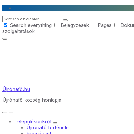
Skip
Skip
Skip
to
to
to
Search
content
main
footer
Search everything
Bejegyzések
Pages
Doku
navigation
szolgáltatások
Újrónafő.hu
Újrónafő község honlapja
Településünkről
Újrónafő története
Események