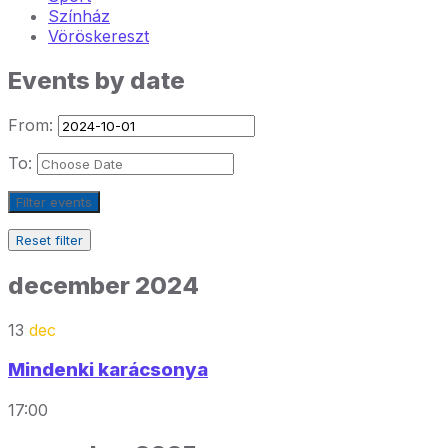
Színház
Vöröskereszt
Events by date
From:
To:
Filter events
Reset filter
december 2024
13
dec
Mindenki karácsonya
17:00