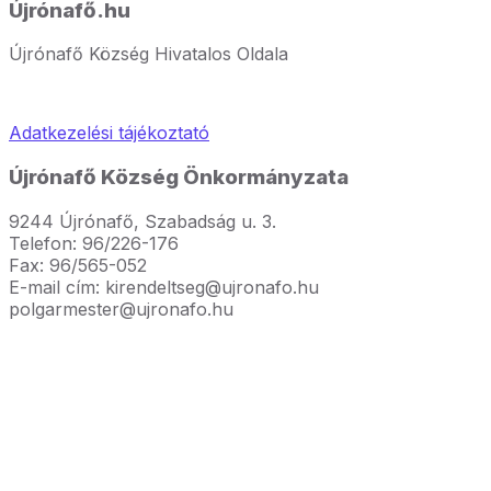
Újrónafő.hu
Újrónafő Község Hivatalos Oldala
Adatkezelési tájékoztató
Újrónafő Község Önkormányzata
9244 Újrónafő, Szabadság u. 3.
Telefon: 96/226-176
Fax: 96/565-052
E-mail cím: kirendeltseg@ujronafo.hu
polgarmester@ujronafo.hu