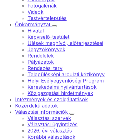
Fotógalériák
Videók
Testvértelepülés
Önkormányzat
Hivatal
Képviselő-testület
Ülések meghívói, előterjesztései
Jegyzőkönyvek
Rendeletek
Pályázatok
Rendezési terv
Településképi arculati kézikönyv
Helyi Esélyegyenlőségi Program
Kereskedelmi nyilvántartások
Közigazgatási hirdetmények
Intézmények és szolgáltatások
Közérdekű adatok
Választási információk
Választási szervek
Választási ügyintézés
2026. évi választás
Korábbi választások