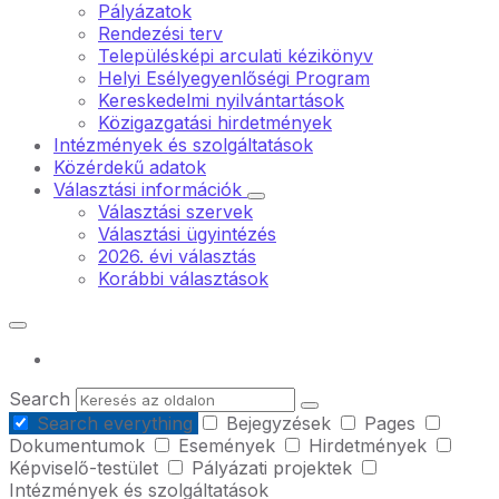
Pályázatok
Rendezési terv
Településképi arculati kézikönyv
Helyi Esélyegyenlőségi Program
Kereskedelmi nyilvántartások
Közigazgatási hirdetmények
Intézmények és szolgáltatások
Közérdekű adatok
Választási információk
Választási szervek
Választási ügyintézés
2026. évi választás
Korábbi választások
Search
Search everything
Bejegyzések
Pages
Dokumentumok
Események
Hirdetmények
Képviselő-testület
Pályázati projektek
Intézmények és szolgáltatások