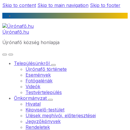
Skip to content
Skip to main navigation
Skip to footer
Újrónafő.hu
Újrónafő község honlapja
Településünkről
Újrónafő története
Események
Fotógalériák
Videók
Testvértelepülés
Önkormányzat
Hivatal
Képviselő-testület
Ülések meghívói, előterjesztései
Jegyzőkönyvek
Rendeletek