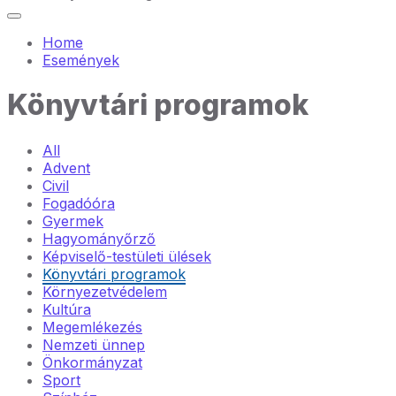
Home
Események
Könyvtári programok
All
Advent
Civil
Fogadóóra
Gyermek
Hagyományőrző
Képviselő-testületi ülések
Könyvtári programok
Környezetvédelem
Kultúra
Megemlékezés
Nemzeti ünnep
Önkormányzat
Sport