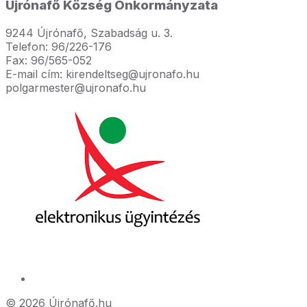
Újrónafő Község Önkormányzata
9244 Újrónafő, Szabadság u. 3.
Telefon: 96/226-176
Fax: 96/565-052
E-mail cím: kirendeltseg@ujronafo.hu
polgarmester@ujronafo.hu
© 2026 Újrónafő.hu