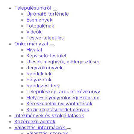
Településünkről
Újrónafő története
Események
Fotógalériák
Videók
Testvértelepülés
Önkormányzat
Hivatal
Képviselő-testület
Ülések meghívói, előterjesztései
Jegyzőkönyvek
Rendeletek
Pályázatok
Rendezési terv
Településképi arculati kézikönyv
Helyi Esélyegyenlőségi Program
Kereskedelmi nyilvántartások
Közigazgatási hirdetmények
Intézmények és szolgáltatások
Közérdekű adatok
Választási információk
Választási szervek