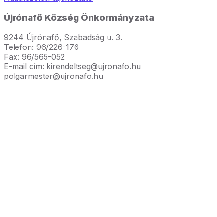
Újrónafő Község Önkormányzata
9244 Újrónafő, Szabadság u. 3.
Telefon: 96/226-176
Fax: 96/565-052
E-mail cím: kirendeltseg@ujronafo.hu
polgarmester@ujronafo.hu