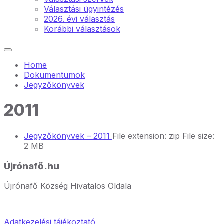
Választási ügyintézés
2026. évi választás
Korábbi választások
Home
Dokumentumok
Jegyzőkönyvek
2011
Jegyzőkönyvek – 2011
File extension: zip
File size:
2 MB
Újrónafő.hu
Újrónafő Község Hivatalos Oldala
Adatkezelési tájékoztató