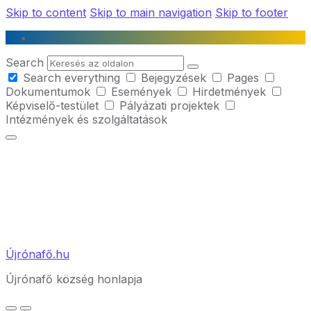
Skip to content
Skip to main navigation
Skip to footer
Search
Search everything
Bejegyzések
Pages
Dokumentumok
Események
Hirdetmények
Képviselő-testület
Pályázati projektek
Intézmények és szolgáltatások
Újrónafő.hu
Újrónafő község honlapja