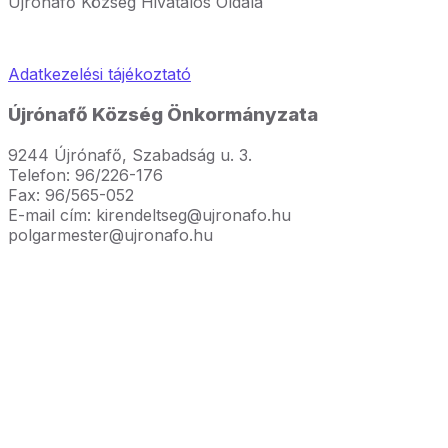
Újrónafő Község Hivatalos Oldala
Adatkezelési tájékoztató
Újrónafő Község Önkormányzata
9244 Újrónafő, Szabadság u. 3.
Telefon: 96/226-176
Fax: 96/565-052
E-mail cím: kirendeltseg@ujronafo.hu
polgarmester@ujronafo.hu