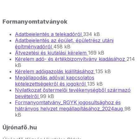
Formanyomtatványok
File
File
Adatbejelentés a telekadóról
334 kB
extension:
size:
Adatbejelentés az épület, épületrész utáni
File
pdf
File
építményadóról
458 kB
extension:
File
size:
File
Átvezetési és kiutalási kérelem
169 kB
pdf
extension:
File
size:
File
Kérelem adó- és értékbizonyítvány kiadásához
214
pdf
exten
size:
kB
File
pdf
File
Kérelem adóigazolás kiállításához
135 kB
extension:
size:
Megállapodás adóval kapcsolatos
File
pdf
File
kötelezettségekről és jogokról
135 kB
extension:
size:
Nyilatkozat őstermelői tevékenységből származó
File
pdf
File
bevételről
99 kB
extension:
size:
Formanyomtatvány_RGYK jogosultsághoz és
pdf
File
File
hátrányos helyzet megállapításához_2024aug
98
extens
size:
kB
doc
Újrónafő.hu