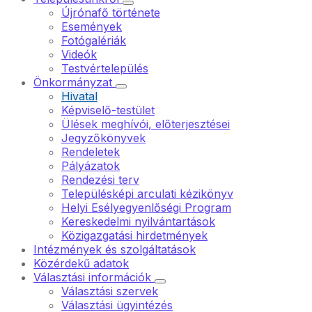
Újrónafő története
Események
Fotógalériák
Videók
Testvértelepülés
Önkormányzat
Hivatal
Képviselő-testület
Ülések meghívói, előterjesztései
Jegyzőkönyvek
Rendeletek
Pályázatok
Rendezési terv
Településképi arculati kézikönyv
Helyi Esélyegyenlőségi Program
Kereskedelmi nyilvántartások
Közigazgatási hirdetmények
Intézmények és szolgáltatások
Közérdekű adatok
Választási információk
Választási szervek
Választási ügyintézés