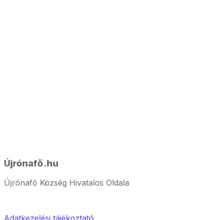
Újrónafő.hu
Újrónafő Község Hivatalos Oldala
Adatkezelési tájékoztató