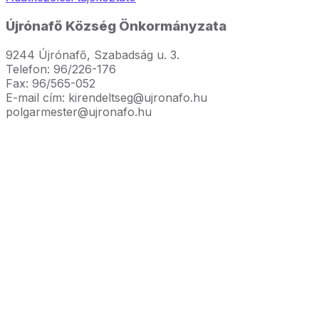
Újrónafő Község Önkormányzata
9244 Újrónafő, Szabadság u. 3.
Telefon: 96/226-176
Fax: 96/565-052
E-mail cím: kirendeltseg@ujronafo.hu
polgarmester@ujronafo.hu