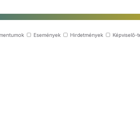
mentumok
Események
Hirdetmények
Képviselő-t