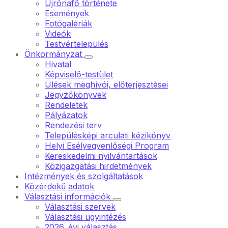
Újrónafő története
Események
Fotógalériák
Videók
Testvértelepülés
Önkormányzat
Hivatal
Képviselő-testület
Ülések meghívói, előterjesztései
Jegyzőkönyvek
Rendeletek
Pályázatok
Rendezési terv
Településképi arculati kézikönyv
Helyi Esélyegyenlőségi Program
Kereskedelmi nyilvántartások
Közigazgatási hirdetmények
Intézmények és szolgáltatások
Közérdekű adatok
Választási információk
Választási szervek
Választási ügyintézés
2026. évi választás