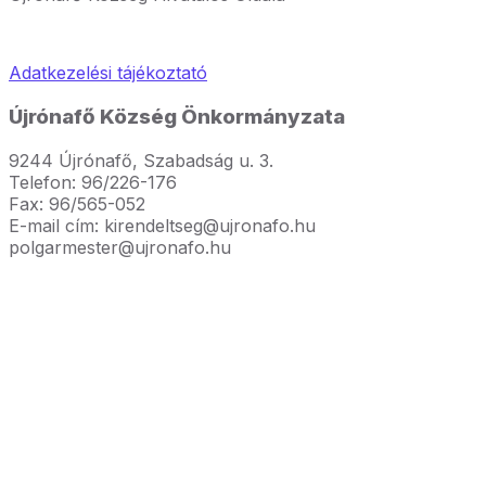
Adatkezelési tájékoztató
Újrónafő Község Önkormányzata
9244 Újrónafő, Szabadság u. 3.
Telefon: 96/226-176
Fax: 96/565-052
E-mail cím: kirendeltseg@ujronafo.hu
polgarmester@ujronafo.hu