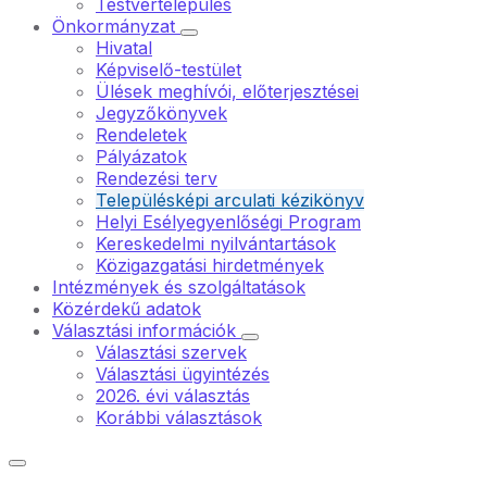
Testvértelepülés
Önkormányzat
Hivatal
Képviselő-testület
Ülések meghívói, előterjesztései
Jegyzőkönyvek
Rendeletek
Pályázatok
Rendezési terv
Településképi arculati kézikönyv
Helyi Esélyegyenlőségi Program
Kereskedelmi nyilvántartások
Közigazgatási hirdetmények
Intézmények és szolgáltatások
Közérdekű adatok
Választási információk
Választási szervek
Választási ügyintézés
2026. évi választás
Korábbi választások