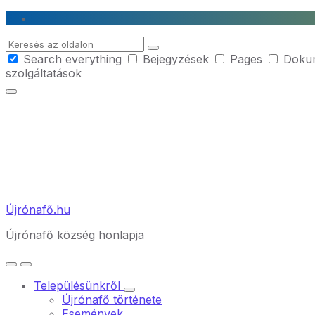
Skip
Skip
Skip
to
to
to
Search
content
main
footer
Search everything
Bejegyzések
Pages
Doku
navigation
szolgáltatások
Újrónafő.hu
Újrónafő község honlapja
Településünkről
Újrónafő története
Események