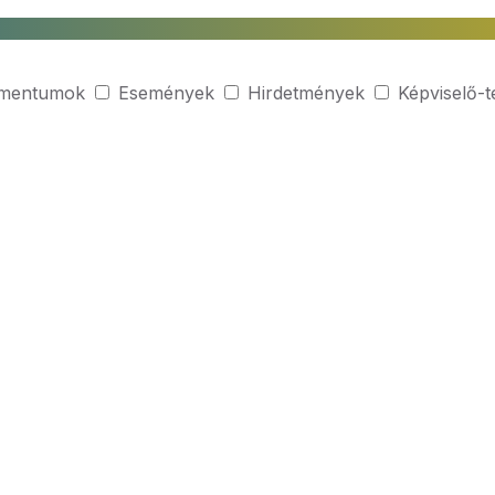
mentumok
Események
Hirdetmények
Képviselő-t