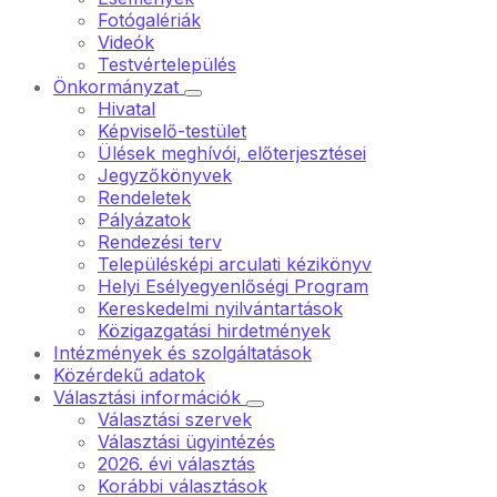
Fotógalériák
Videók
Testvértelepülés
Önkormányzat
Hivatal
Képviselő-testület
Ülések meghívói, előterjesztései
Jegyzőkönyvek
Rendeletek
Pályázatok
Rendezési terv
Településképi arculati kézikönyv
Helyi Esélyegyenlőségi Program
Kereskedelmi nyilvántartások
Közigazgatási hirdetmények
Intézmények és szolgáltatások
Közérdekű adatok
Választási információk
Választási szervek
Választási ügyintézés
2026. évi választás
Korábbi választások