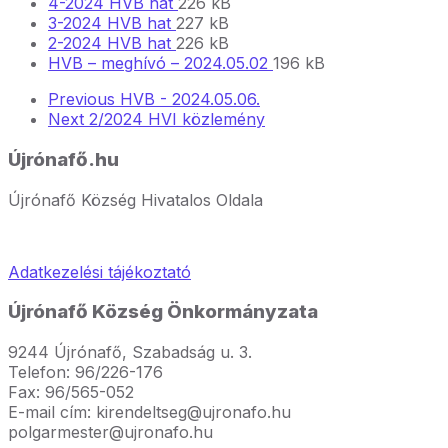
extension:
pdf
File
size:
File
4-2024 HVB hat
226 kB
pdf
File
extension:
File
size:
3-2024 HVB hat
227 kB
extension:
File
pdf
size:
File
2-2024 HVB hat
226 kB
pdf
extension:
File
size:
File
HVB – meghívó – 2024.05.02
196 kB
pdf
extension:
size:
Previous
HVB - 2024.05.06.
pdf
Next
2/2024 HVI közlemény
Újrónafő.hu
Újrónafő Község Hivatalos Oldala
Adatkezelési tájékoztató
Újrónafő Község Önkormányzata
9244 Újrónafő, Szabadság u. 3.
Telefon: 96/226-176
Fax: 96/565-052
E-mail cím: kirendeltseg@ujronafo.hu
polgarmester@ujronafo.hu