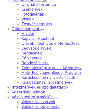
Újrónafő története
Események
Fotógalériák
Videók
Testvértelepülés
Önkormányzat
Hivatal
Képviselő-testület
Ülések meghívói, előterjesztései
Jegyzőkönyvek
Rendeletek
Pályázatok
Rendezési terv
Településképi arculati kézikönyv
Helyi Esélyegyenlőségi Program
Kereskedelmi nyilvántartások
Közigazgatási hirdetmények
Intézmények és szolgáltatások
Közérdekű adatok
Választási információk
Választási szervek
Választási ügyintézés