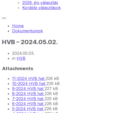
2026. évi választás
Korábbi választások
Home
Dokumentumok
HVB – 2024.05.02.
2024.05.03.
in
HVB
Attachments
File
File
11-2024 HVB hat
226 kB
extension:
File
size:
File
10-2024 HVB hat
226 kB
File
pdf
extension:
File
size:
9-2024 HVB hat
227 kB
extension:
File
pdf
size:
File
8-2024 HVB hat
226 kB
pdf
extension:
File
size:
File
7-2024 HVB hat
225 kB
pdf
extension:
File
size:
File
6-2024 HVB hat
226 kB
File
pdf
extension:
File
size:
5-2024 HVB hat
226 kB