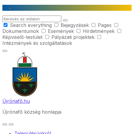
Skip
Skip
Skip
to
to
to
Search
content
main
footer
Search everything
Bejegyzések
Pages
navigation
Dokumentumok
Események
Hirdetmények
Képviselő-testület
Pályázati projektek
Intézmények és szolgáltatások
Újrónafő.hu
Újrónafő község honlapja
Településünkről