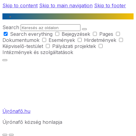
Skip to content
Skip to main navigation
Skip to footer
Search
Search everything
Bejegyzések
Pages
Dokumentumok
Események
Hirdetmények
Képviselő-testület
Pályázati projektek
Intézmények és szolgáltatások
Újrónafő.hu
Újrónafő község honlapja