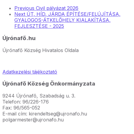
Previous
Civil pályázat 2026
Next
ÚT, HÍD, JÁRDA ÉPÍTÉSE/FELÚJÍTÁSA,
GYALOGOS-ÁTKELŐHELY KIALAKÍTÁSA,
FEJLESZTÉSE - 2025
Újrónafő.hu
Újrónafő Község Hivatalos Oldala
Adatkezelési tájékoztató
Újrónafő Község Önkormányzata
9244 Újrónafő, Szabadság u. 3.
Telefon: 96/226-176
Fax: 96/565-052
E-mail cím: kirendeltseg@ujronafo.hu
polgarmester@ujronafo.hu