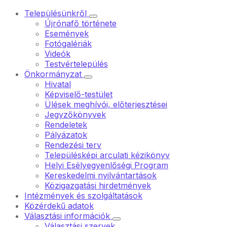
Településünkről
Újrónafő története
Események
Fotógalériák
Videók
Testvértelepülés
Önkormányzat
Hivatal
Képviselő-testület
Ülések meghívói, előterjesztései
Jegyzőkönyvek
Rendeletek
Pályázatok
Rendezési terv
Településképi arculati kézikönyv
Helyi Esélyegyenlőségi Program
Kereskedelmi nyilvántartások
Közigazgatási hirdetmények
Intézmények és szolgáltatások
Közérdekű adatok
Választási információk
Választási szervek