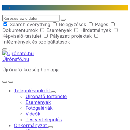
Skip
Skip
Skip
to
to
to
Search
content
main
footer
Search everything
Bejegyzések
Pages
navigation
Dokumentumok
Események
Hirdetmények
Képviselő-testület
Pályázati projektek
Intézmények és szolgáltatások
Újrónafő.hu
Újrónafő község honlapja
Településünkről
Újrónafő története
Események
Fotógalériák
Videók
Testvértelepülés
Önkormányzat