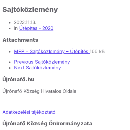
Sajtóközlemény
2023.11.13.
in
Útépítés - 2020
Attachments
File
File
MFP – Sajtóközlemény – Útépítés
166 kB
extension:
size:
Previous
Sajtóközlemény
pdf
Next
Sajtóközlemény
Újrónafő.hu
Újrónafő Község Hivatalos Oldala
Adatkezelési tájékoztató
Újrónafő Község Önkormányzata