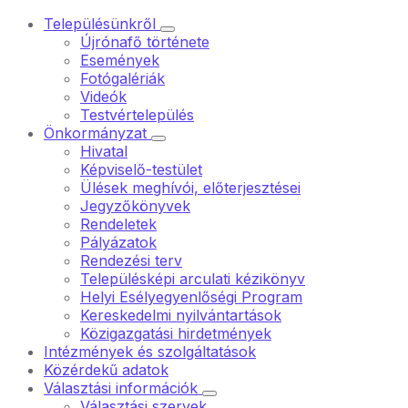
Településünkről
Újrónafő története
Események
Fotógalériák
Videók
Testvértelepülés
Önkormányzat
Hivatal
Képviselő-testület
Ülések meghívói, előterjesztései
Jegyzőkönyvek
Rendeletek
Pályázatok
Rendezési terv
Településképi arculati kézikönyv
Helyi Esélyegyenlőségi Program
Kereskedelmi nyilvántartások
Közigazgatási hirdetmények
Intézmények és szolgáltatások
Közérdekű adatok
Választási információk
Választási szervek