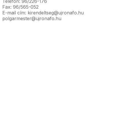
Telefon: 96/226-176
Fax: 96/565-052
E-mail cím: kirendeltseg@ujronafo.hu
polgarmester@ujronafo.hu