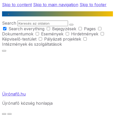
Skip to content
Skip to main navigation
Skip to footer
Search
Search everything
Bejegyzések
Pages
Dokumentumok
Események
Hirdetmények
Képviselő-testület
Pályázati projektek
Intézmények és szolgáltatások
Újrónafő.hu
Újrónafő község honlapja