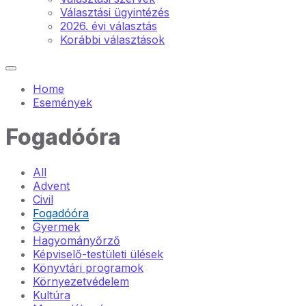
Választási ügyintézés
2026. évi választás
Korábbi választások
Home
Események
Fogadóóra
All
Advent
Civil
Fogadóóra
Gyermek
Hagyományőrző
Képviselő-testületi ülések
Könyvtári programok
Környezetvédelem
Kultúra