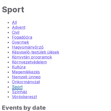
Sport
All
Advent
Civil
Fogadóóra
Gyermek
Hagyományőrző
Képviselő-testületi ülések
Könyvtári programok
Környezetvédelem
Kultúra
Megemlékezés
Nemzeti ünnep
Önkormányzat
Sport
Színház
Vöröskereszt
Events by date