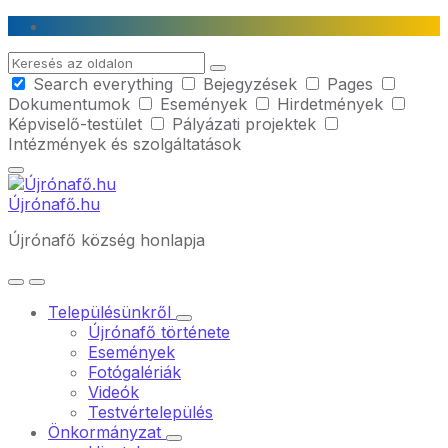
Skip
Skip
Skip
to
to
to
Search
content
main
footer
Search everything
Bejegyzések
Pages
navigation
Dokumentumok
Események
Hirdetmények
Képviselő-testület
Pályázati projektek
Intézmények és szolgáltatások
Újrónafő.hu
Újrónafő község honlapja
Településünkről
Újrónafő története
Események
Fotógalériák
Videók
Testvértelepülés
Önkormányzat