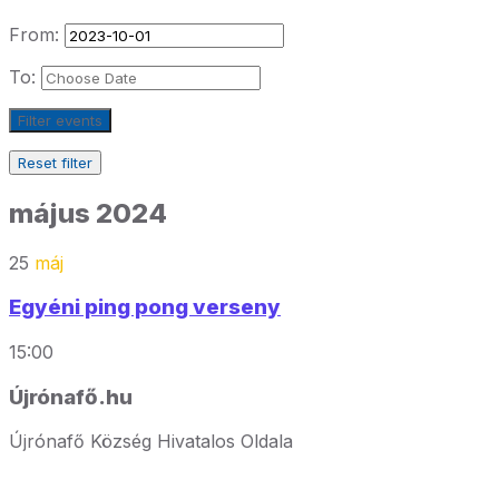
From:
To:
Filter events
Reset filter
május 2024
25
máj
Egyéni ping pong verseny
15:00
Újrónafő.hu
Újrónafő Község Hivatalos Oldala