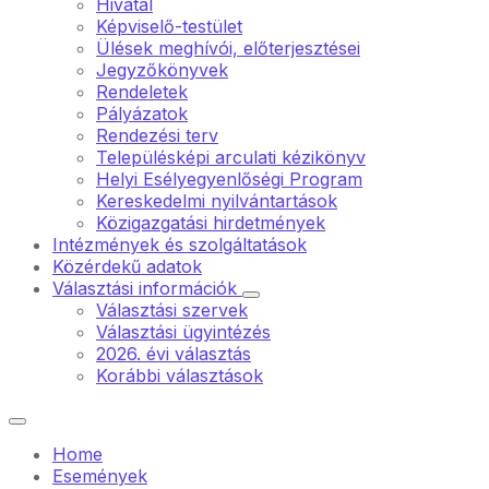
Hivatal
Képviselő-testület
Ülések meghívói, előterjesztései
Jegyzőkönyvek
Rendeletek
Pályázatok
Rendezési terv
Településképi arculati kézikönyv
Helyi Esélyegyenlőségi Program
Kereskedelmi nyilvántartások
Közigazgatási hirdetmények
Intézmények és szolgáltatások
Közérdekű adatok
Választási információk
Választási szervek
Választási ügyintézés
2026. évi választás
Korábbi választások
Home
Események