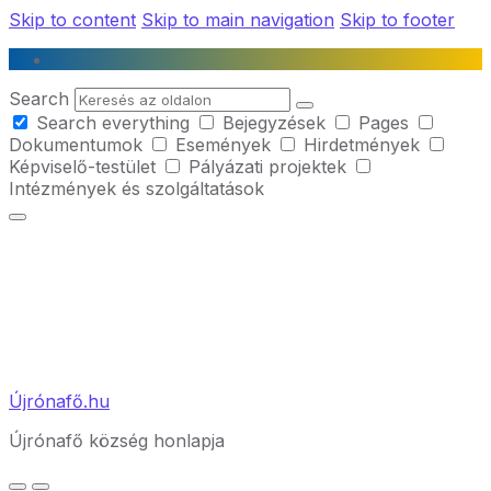
Skip to content
Skip to main navigation
Skip to footer
Search
Search everything
Bejegyzések
Pages
Dokumentumok
Események
Hirdetmények
Képviselő-testület
Pályázati projektek
Intézmények és szolgáltatások
Újrónafő.hu
Újrónafő község honlapja