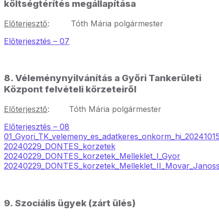
költségtérítés megállapítása
Előterjesztő
:
Tóth Mária polgármester
Előterjesztés – 07
8. Véleménynyilvánítás a Győri Tank
erületi
Központ felvételi k
örzeteiről
Előterjesztő
:
Tóth Mária polgármester
Előterjesztés – 08
01_Gyori_TK_velemeny_es_adatkeres_onkorm_hi_2024101
20240229_DONTES_korzetek
20240229_DONTES_korzetek_Melleklet_I_Gyor
20240229_DONTES_korzetek_Melleklet_II_Movar_Janos
9. Szociális ügyek (zárt ülés)