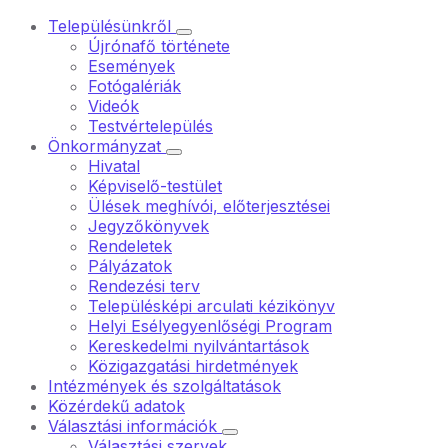
Településünkről
Újrónafő története
Események
Fotógalériák
Videók
Testvértelepülés
Önkormányzat
Hivatal
Képviselő-testület
Ülések meghívói, előterjesztései
Jegyzőkönyvek
Rendeletek
Pályázatok
Rendezési terv
Településképi arculati kézikönyv
Helyi Esélyegyenlőségi Program
Kereskedelmi nyilvántartások
Közigazgatási hirdetmények
Intézmények és szolgáltatások
Közérdekű adatok
Választási információk
Választási szervek