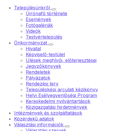
Településünkről
Újrónafő története
Események
Fotógalériák
Videók
Testvértelepülés
Önkormányzat
Hivatal
Képviselő-testület
Ülések meghívói, előterjesztései
Jegyzőkönyvek
Rendeletek
Pályázatok
Rendezési terv
Településképi arculati kézikönyv
Helyi Esélyegyenlőségi Program
Kereskedelmi nyilvántartások
Közigazgatási hirdetmények
Intézmények és szolgáltatások
Közérdekű adatok
Választási információk
Választási szervek