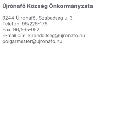
Újrónafő Község Önkormányzata
9244 Újrónafő, Szabadság u. 3.
Telefon: 96/226-176
Fax: 96/565-052
E-mail cím: kirendeltseg@ujronafo.hu
polgarmester@ujronafo.hu