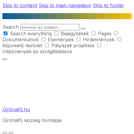
Skip to content
Skip to main navigation
Skip to footer
Search
Search everything
Bejegyzések
Pages
Dokumentumok
Események
Hirdetmények
Képviselő-testület
Pályázati projektek
Intézmények és szolgáltatások
Újrónafő.hu
Újrónafő község honlapja