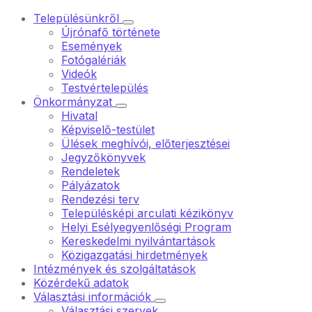
Településünkről
Újrónafő története
Események
Fotógalériák
Videók
Testvértelepülés
Önkormányzat
Hivatal
Képviselő-testület
Ülések meghívói, előterjesztései
Jegyzőkönyvek
Rendeletek
Pályázatok
Rendezési terv
Településképi arculati kézikönyv
Helyi Esélyegyenlőségi Program
Kereskedelmi nyilvántartások
Közigazgatási hirdetmények
Intézmények és szolgáltatások
Közérdekű adatok
Választási információk
Választási szervek