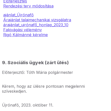
Előterjesztés
Rendezési terv módosítása
ajánlat_Újrónafő
Árajánlat talajmechanikai vizsgálatra
árajánlat_ujrónafő_honlap_2023_10
Fakivágási vélemény
Rigó Kálmánné kérelme
9. Szociális ügyek (zárt ülés)
Előterjesztő: Tóth Mária polgármester
Kérem, hogy az ülésre pontosan megjelenni
szíveskedjen.
Újrónafő, 2023. október 11.