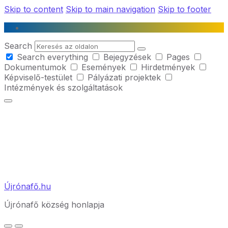
Skip to content
Skip to main navigation
Skip to footer
Search
Search everything
Bejegyzések
Pages
Dokumentumok
Események
Hirdetmények
Képviselő-testület
Pályázati projektek
Intézmények és szolgáltatások
Újrónafő.hu
Újrónafő község honlapja