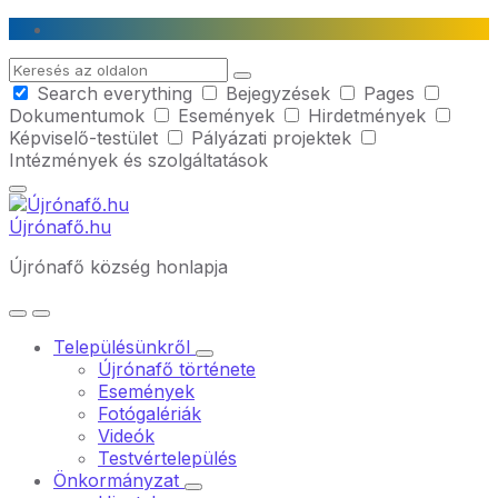
Skip
Skip
Skip
to
to
to
Search
content
main
footer
Search everything
Bejegyzések
Pages
navigation
Dokumentumok
Események
Hirdetmények
Képviselő-testület
Pályázati projektek
Intézmények és szolgáltatások
Újrónafő.hu
Újrónafő község honlapja
Településünkről
Újrónafő története
Események
Fotógalériák
Videók
Testvértelepülés
Önkormányzat