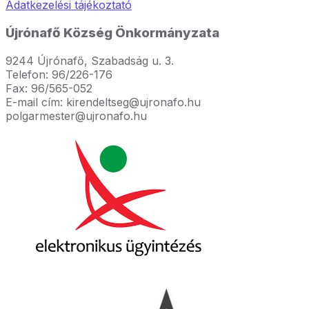
Adatkezelési tájékoztató
Újrónafő Község Önkormányzata
9244 Újrónafő, Szabadság u. 3.
Telefon: 96/226-176
Fax: 96/565-052
E-mail cím: kirendeltseg@ujronafo.hu
polgarmester@ujronafo.hu