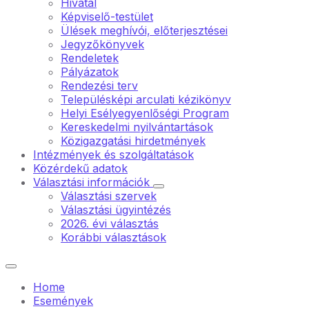
Hivatal
Képviselő-testület
Ülések meghívói, előterjesztései
Jegyzőkönyvek
Rendeletek
Pályázatok
Rendezési terv
Településképi arculati kézikönyv
Helyi Esélyegyenlőségi Program
Kereskedelmi nyilvántartások
Közigazgatási hirdetmények
Intézmények és szolgáltatások
Közérdekű adatok
Választási információk
Választási szervek
Választási ügyintézés
2026. évi választás
Korábbi választások
Home
Események