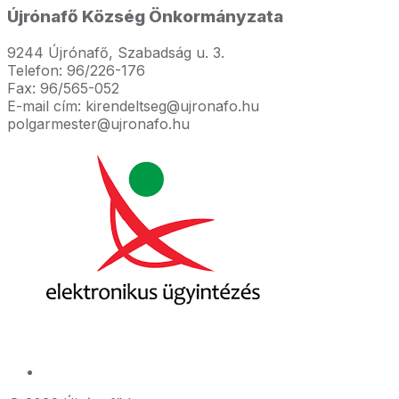
Újrónafő Község Önkormányzata
9244 Újrónafő, Szabadság u. 3.
Telefon: 96/226-176
Fax: 96/565-052
E-mail cím: kirendeltseg@ujronafo.hu
polgarmester@ujronafo.hu