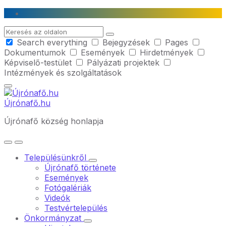
Skip
Skip
Skip
to
to
to
Search
content
main
footer
Search everything
Bejegyzések
Pages
navigation
Dokumentumok
Események
Hirdetmények
Képviselő-testület
Pályázati projektek
Intézmények és szolgáltatások
Újrónafő.hu
Újrónafő község honlapja
Településünkről
Újrónafő története
Események
Fotógalériák
Videók
Testvértelepülés
Önkormányzat