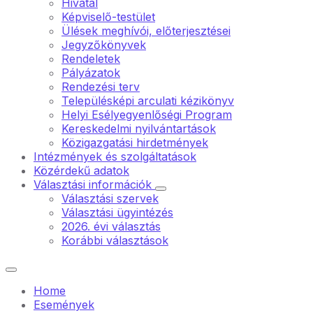
Hivatal
Képviselő-testület
Ülések meghívói, előterjesztései
Jegyzőkönyvek
Rendeletek
Pályázatok
Rendezési terv
Településképi arculati kézikönyv
Helyi Esélyegyenlőségi Program
Kereskedelmi nyilvántartások
Közigazgatási hirdetmények
Intézmények és szolgáltatások
Közérdekű adatok
Választási információk
Választási szervek
Választási ügyintézés
2026. évi választás
Korábbi választások
Home
Események