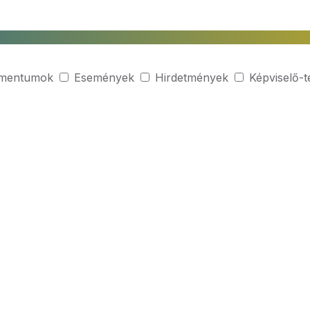
mentumok
Események
Hirdetmények
Képviselő-t