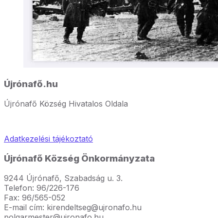
Újrónafő.hu
Újrónafő Község Hivatalos Oldala
Adatkezelési tájékoztató
Újrónafő Község Önkormányzata
9244 Újrónafő, Szabadság u. 3.
Telefon: 96/226-176
Fax: 96/565-052
E-mail cím: kirendeltseg@ujronafo.hu
polgarmester@ujronafo.hu