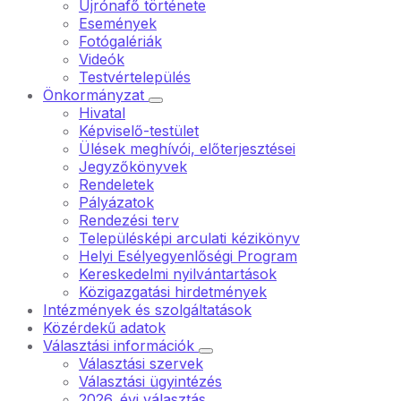
Újrónafő története
Események
Fotógalériák
Videók
Testvértelepülés
Önkormányzat
Hivatal
Képviselő-testület
Ülések meghívói, előterjesztései
Jegyzőkönyvek
Rendeletek
Pályázatok
Rendezési terv
Településképi arculati kézikönyv
Helyi Esélyegyenlőségi Program
Kereskedelmi nyilvántartások
Közigazgatási hirdetmények
Intézmények és szolgáltatások
Közérdekű adatok
Választási információk
Választási szervek
Választási ügyintézés
2026. évi választás