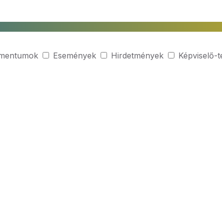
mentumok
Események
Hirdetmények
Képviselő-t