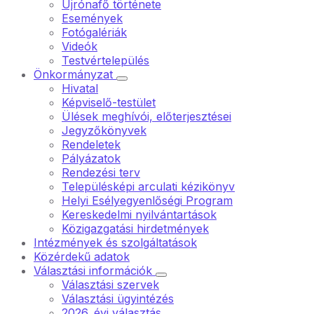
Újrónafő története
Események
Fotógalériák
Videók
Testvértelepülés
Önkormányzat
Hivatal
Képviselő-testület
Ülések meghívói, előterjesztései
Jegyzőkönyvek
Rendeletek
Pályázatok
Rendezési terv
Településképi arculati kézikönyv
Helyi Esélyegyenlőségi Program
Kereskedelmi nyilvántartások
Közigazgatási hirdetmények
Intézmények és szolgáltatások
Közérdekű adatok
Választási információk
Választási szervek
Választási ügyintézés
2026. évi választás