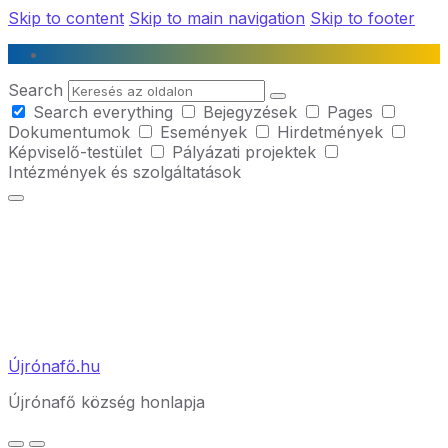
Skip to content
Skip to main navigation
Skip to footer
Search
Search everything
Bejegyzések
Pages
Dokumentumok
Események
Hirdetmények
Képviselő-testület
Pályázati projektek
Intézmények és szolgáltatások
Újrónafő.hu
Újrónafő község honlapja