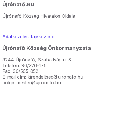
Újrónafő.hu
Újrónafő Község Hivatalos Oldala
Adatkezelési tájékoztató
Újrónafő Község Önkormányzata
9244 Újrónafő, Szabadság u. 3.
Telefon: 96/226-176
Fax: 96/565-052
E-mail cím: kirendeltseg@ujronafo.hu
polgarmester@ujronafo.hu