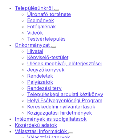
Településünkről
Újrónafő története
Események
Fotógalériák
Videók
Testvértelepülés
Önkormányzat
Hivatal
Képviselő-testület
Ülések meghívói, előterjesztései
Jegyzőkönyvek
Rendeletek
Pályázatok
Rendezési terv
Településképi arculati kézikönyv
Helyi Esélyegyenlőségi Program
Kereskedelmi nyilvántartások
Közigazgatási hirdetmények
Intézmények és szolgáltatások
Közérdekű adatok
Választási információk
Választási szervek