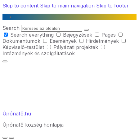
Skip to content
Skip to main navigation
Skip to footer
Search
Search everything
Bejegyzések
Pages
Dokumentumok
Események
Hirdetmények
Képviselő-testület
Pályázati projektek
Intézmények és szolgáltatások
Újrónafő.hu
Újrónafő község honlapja