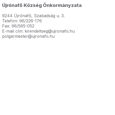
Újrónafő Község Önkormányzata
9244 Újrónafő, Szabadság u. 3.
Telefon: 96/226-176
Fax: 96/565-052
E-mail cím: kirendeltseg@ujronafo.hu
polgarmester@ujronafo.hu