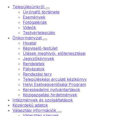
Településünkről
Újrónafő története
Események
Fotógalériák
Videók
Testvértelepülés
Önkormányzat
Hivatal
Képviselő-testület
Ülések meghívói, előterjesztései
Jegyzőkönyvek
Rendeletek
Pályázatok
Rendezési terv
Településképi arculati kézikönyv
Helyi Esélyegyenlőségi Program
Kereskedelmi nyilvántartások
Közigazgatási hirdetmények
Intézmények és szolgáltatások
Közérdekű adatok
Választási információk
Választási szervek