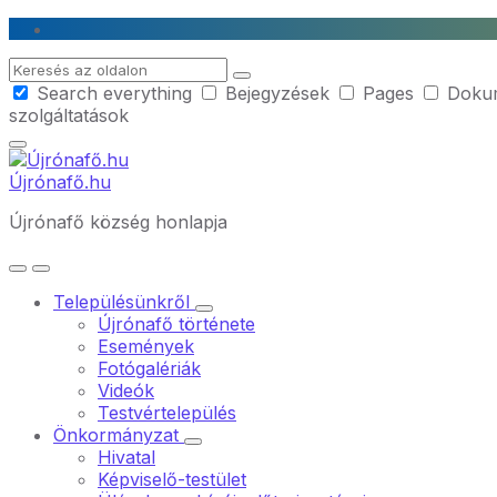
Skip
Skip
Skip
to
to
to
Search
content
main
footer
Search everything
Bejegyzések
Pages
Doku
navigation
szolgáltatások
Újrónafő.hu
Újrónafő község honlapja
Településünkről
Újrónafő története
Események
Fotógalériák
Videók
Testvértelepülés
Önkormányzat
Hivatal
Képviselő-testület