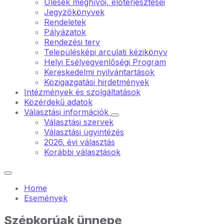
Ülések meghívói, előterjesztései
Jegyzőkönyvek
Rendeletek
Pályázatok
Rendezési terv
Településképi arculati kézikönyv
Helyi Esélyegyenlőségi Program
Kereskedelmi nyilvántartások
Közigazgatási hirdetmények
Intézmények és szolgáltatások
Közérdekű adatok
Választási információk
Választási szervek
Választási ügyintézés
2026. évi választás
Korábbi választások
Home
Események
Szépkorúak ünnepe