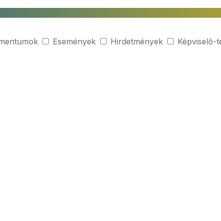
mentumok
Események
Hirdetmények
Képviselő-t