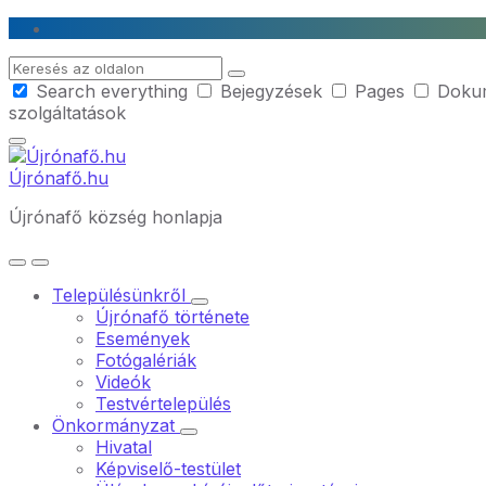
Skip
Skip
Skip
to
to
to
Search
content
main
footer
Search everything
Bejegyzések
Pages
Doku
navigation
szolgáltatások
Újrónafő.hu
Újrónafő község honlapja
Településünkről
Újrónafő története
Események
Fotógalériák
Videók
Testvértelepülés
Önkormányzat
Hivatal
Képviselő-testület