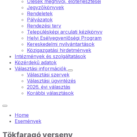
Ülések meghívói, előterjesztései
Jegyzőkönyvek
Rendeletek
Pályázatok
Rendezési terv
Településképi arculati kézikönyv
Helyi Esélyegyenlőségi Program
Kereskedelmi nyilvántartások
Közigazgatási hirdetmények
Intézmények és szolgáltatások
Közérdekű adatok
Választási információk
Választási szervek
Választási ügyintézés
2026. évi választás
Korábbi választások
Home
Események
Tökfaragó verseny