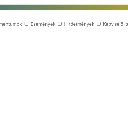
mentumok
Események
Hirdetmények
Képviselő-t