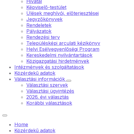
Hivatal
Képviselő-testület
Ülések meghívói, előterjesztései
Jegyzőkönyvek
Rendeletek
Pályázatok
Rendezési terv
Településképi arculati kézikönyv
Helyi Esélyegyenlőségi Program
Kereskedelmi nyilvántartások
Közigazgatási hirdetmények
Intézmények és szolgáltatások
Közérdekű adatok
Választási információk
Választási szervek
Választási ügyintézés
2026. évi választás
Korábbi választások
Home
Közérdekű adatok