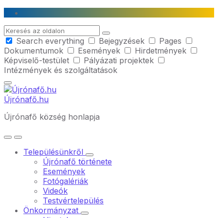
Skip
Skip
Skip
to
to
to
Search
content
main
footer
Search everything
Bejegyzések
Pages
navigation
Dokumentumok
Események
Hirdetmények
Képviselő-testület
Pályázati projektek
Intézmények és szolgáltatások
Újrónafő.hu
Újrónafő község honlapja
Településünkről
Újrónafő története
Események
Fotógalériák
Videók
Testvértelepülés
Önkormányzat