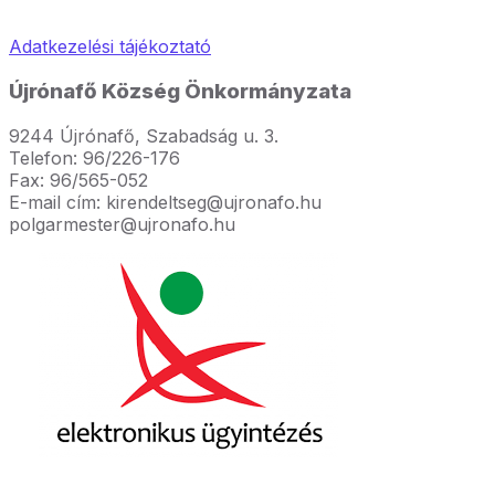
Adatkezelési tájékoztató
Újrónafő Község Önkormányzata
9244 Újrónafő, Szabadság u. 3.
Telefon: 96/226-176
Fax: 96/565-052
E-mail cím: kirendeltseg@ujronafo.hu
polgarmester@ujronafo.hu