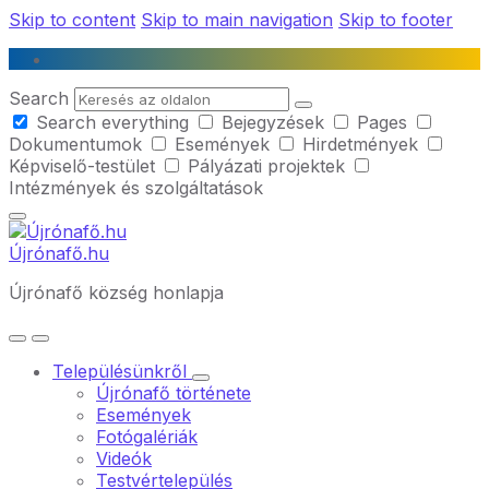
Skip to content
Skip to main navigation
Skip to footer
Search
Search everything
Bejegyzések
Pages
Dokumentumok
Események
Hirdetmények
Képviselő-testület
Pályázati projektek
Intézmények és szolgáltatások
Újrónafő.hu
Újrónafő község honlapja
Településünkről
Újrónafő története
Események
Fotógalériák
Videók
Testvértelepülés