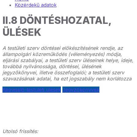
Közérdekű adatok
II.8 DÖNTÉSHOZATAL,
ÜLÉSEK
A testületi szerv döntései előkészítésének rendje, az
állampolgári közreműködés (véleményezés) módja,
eljárási szabályai, a testületi szerv üléseinek helye, ideje,
továbbá nyilvánossága, döntései, ülésének
jegyzőkönyvei, illetve összefoglalói; a testületi szerv
szavazásának adatai, ha ezt jogszabály nem korlátozza
Képviselő-testületi ülések
Jegyzőkönyvek
Utolsó frissítés: