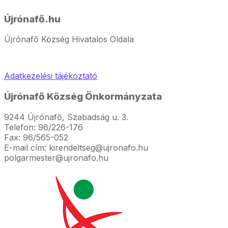
Újrónafő.hu
Újrónafő Község Hivatalos Oldala
Adatkezelési tájékoztató
Újrónafő Község Önkormányzata
9244 Újrónafő, Szabadság u. 3.
Telefon: 96/226-176
Fax: 96/565-052
E-mail cím: kirendeltseg@ujronafo.hu
polgarmester@ujronafo.hu