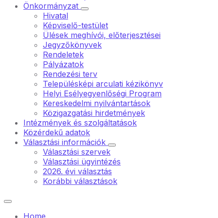
Önkormányzat
Hivatal
Képviselő-testület
Ülések meghívói, előterjesztései
Jegyzőkönyvek
Rendeletek
Pályázatok
Rendezési terv
Településképi arculati kézikönyv
Helyi Esélyegyenlőségi Program
Kereskedelmi nyilvántartások
Közigazgatási hirdetmények
Intézmények és szolgáltatások
Közérdekű adatok
Választási információk
Választási szervek
Választási ügyintézés
2026. évi választás
Korábbi választások
Home