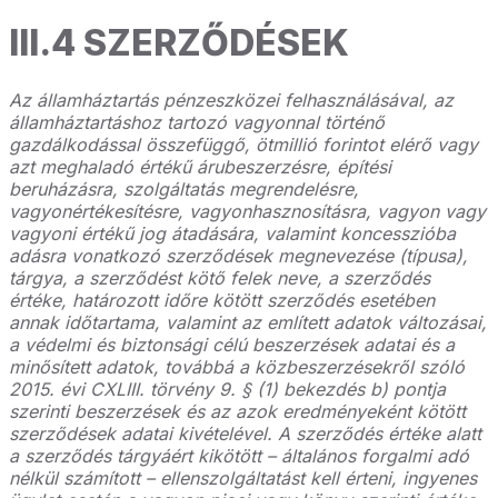
III.4 SZERZŐDÉSEK
Az államháztartás pénzeszközei felhasználásával, az
államháztartáshoz tartozó vagyonnal történő
gazdálkodással összefüggő, ötmillió forintot elérő vagy
azt meghaladó értékű árubeszerzésre, építési
beruházásra, szolgáltatás megrendelésre,
vagyonértékesítésre, vagyonhasznosításra, vagyon vagy
vagyoni értékű jog átadására, valamint koncesszióba
adásra vonatkozó szerződések megnevezése (típusa),
tárgya, a szerződést kötő felek neve, a szerződés
értéke, határozott időre kötött szerződés esetében
annak időtartama, valamint az említett adatok változásai,
a védelmi és biztonsági célú beszerzések adatai és a
minősített adatok, továbbá a közbeszerzésekről szóló
2015. évi CXLIII. törvény 9. § (1) bekezdés b) pontja
szerinti beszerzések és az azok eredményeként kötött
szerződések adatai kivételével. A szerződés értéke alatt
a szerződés tárgyáért kikötött – általános forgalmi adó
nélkül számított – ellenszolgáltatást kell érteni, ingyenes