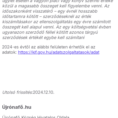
ügylet esetén a vagyon piaci vagy könyv szerinti értéke
közül a magasabb összeget kell figyelembe venni. Az
időszakonként visszatérő – egy évnél hosszabb
időtartamra kötött – szerződéseknél az érték
kiszámításakor az ellenszolgáltatás egy évre számított
összegét kell alapul venni. Az egy költségvetési évben
ugyanazon szerződő féllel kötött azonos tárgyú
szerződések értékét egybe kell számítani
2024-es évtől az alábbi felületen érhetők el az
adatok:
https://kif.gov.hu/adatszolgaltatasok/adat
Utolsó frissítés:
2024.12.10.
Újrónafő.hu
Újrónafő Község Hivatalos Oldala