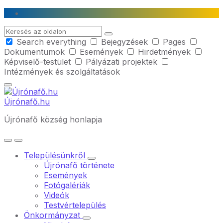
Skip
Skip
Skip
to
to
to
Search
content
main
footer
Search everything
Bejegyzések
Pages
navigation
Dokumentumok
Események
Hirdetmények
Képviselő-testület
Pályázati projektek
Intézmények és szolgáltatások
Újrónafő.hu
Újrónafő község honlapja
Településünkről
Újrónafő története
Események
Fotógalériák
Videók
Testvértelepülés
Önkormányzat