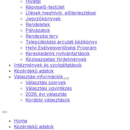
Hivatal
Képviselő-testület
Ülések meghívói, előterjesztései
Jegyzőkönyvek
Rendeletek
Pályázatok
Rendezési terv
Településképi arculati kézikönyv
Helyi Esélyegyenlőségi Program
Kereskedelmi nyilvántartások
Közigazgatási hirdetmények
Intézmények és szolgáltatások
Közérdekű adatok
Választási információk
Választási szervek
Választási ügyintézés
2026. évi választás
Korábbi választások
Home
Közérdekű adatok