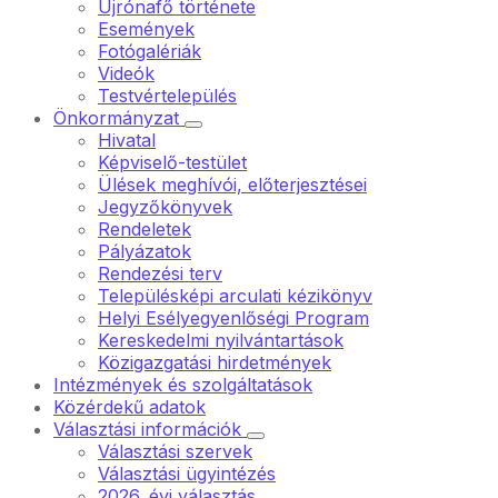
Újrónafő története
Események
Fotógalériák
Videók
Testvértelepülés
Önkormányzat
Hivatal
Képviselő-testület
Ülések meghívói, előterjesztései
Jegyzőkönyvek
Rendeletek
Pályázatok
Rendezési terv
Településképi arculati kézikönyv
Helyi Esélyegyenlőségi Program
Kereskedelmi nyilvántartások
Közigazgatási hirdetmények
Intézmények és szolgáltatások
Közérdekű adatok
Választási információk
Választási szervek
Választási ügyintézés
2026. évi választás