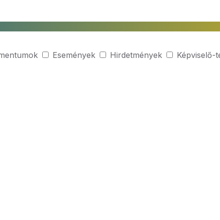
mentumok
Események
Hirdetmények
Képviselő-t