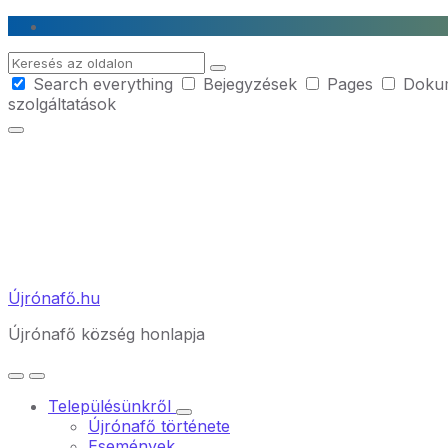
Skip
Skip
Skip
to
to
to
Search
content
main
footer
Search everything
Bejegyzések
Pages
Doku
navigation
szolgáltatások
Újrónafő.hu
Újrónafő község honlapja
Településünkről
Újrónafő története
Események