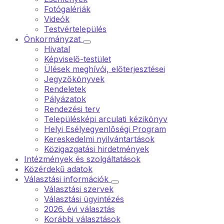
Fotógalériák
Videók
Testvértelepülés
Önkormányzat
Hivatal
Képviselő-testület
Ülések meghívói, előterjesztései
Jegyzőkönyvek
Rendeletek
Pályázatok
Rendezési terv
Településképi arculati kézikönyv
Helyi Esélyegyenlőségi Program
Kereskedelmi nyilvántartások
Közigazgatási hirdetmények
Intézmények és szolgáltatások
Közérdekű adatok
Választási információk
Választási szervek
Választási ügyintézés
2026. évi választás
Korábbi választások