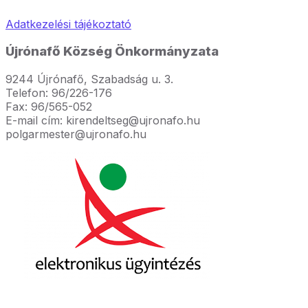
Adatkezelési tájékoztató
Újrónafő Község Önkormányzata
9244 Újrónafő, Szabadság u. 3.
Telefon: 96/226-176
Fax: 96/565-052
E-mail cím: kirendeltseg@ujronafo.hu
polgarmester@ujronafo.hu