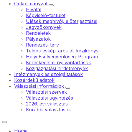
Önkormányzat
Hivatal
Képviselő-testület
Ülések meghívói, előterjesztései
Jegyzőkönyvek
Rendeletek
Pályázatok
Rendezési terv
Településképi arculati kézikönyv
Helyi Esélyegyenlőségi Program
Kereskedelmi nyilvántartások
Közigazgatási hirdetmények
Intézmények és szolgáltatások
Közérdekű adatok
Választási információk
Választási szervek
Választási ügyintézés
2026. évi választás
Korábbi választások
Home