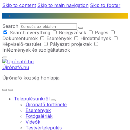
Skip to content
Skip to main navigation
Skip to footer
Search
Search everything
Bejegyzések
Pages
Dokumentumok
Események
Hirdetmények
Képviselő-testület
Pályázati projektek
Intézmények és szolgáltatások
Újrónafő.hu
Újrónafő község honlapja
Településünkről
Újrónafő története
Események
Fotógalériák
Videók
Testvértelepülés