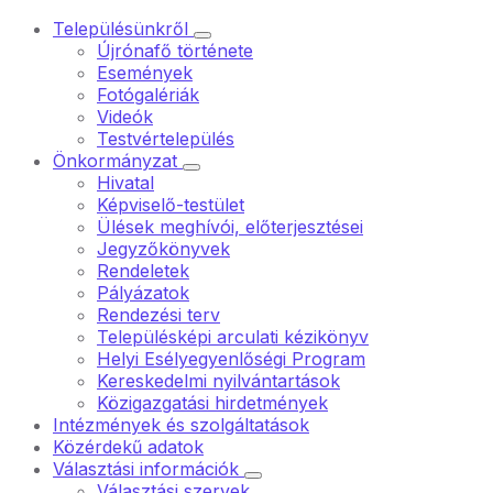
Településünkről
Újrónafő története
Események
Fotógalériák
Videók
Testvértelepülés
Önkormányzat
Hivatal
Képviselő-testület
Ülések meghívói, előterjesztései
Jegyzőkönyvek
Rendeletek
Pályázatok
Rendezési terv
Településképi arculati kézikönyv
Helyi Esélyegyenlőségi Program
Kereskedelmi nyilvántartások
Közigazgatási hirdetmények
Intézmények és szolgáltatások
Közérdekű adatok
Választási információk
Választási szervek