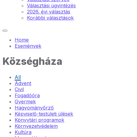
Választási ügyintézés
2026. évi választás
Korábbi választások
Home
Események
Községháza
All
Advent
Civil
Fogadóóra
Gyermek
Hagyományőrző
Képviselő-testületi ülések
Könyvtári programok
Környezetvédelem
Kultúra