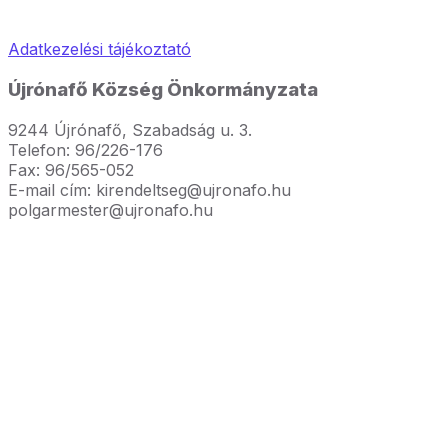
Adatkezelési tájékoztató
Újrónafő Község Önkormányzata
9244 Újrónafő, Szabadság u. 3.
Telefon: 96/226-176
Fax: 96/565-052
E-mail cím: kirendeltseg@ujronafo.hu
polgarmester@ujronafo.hu