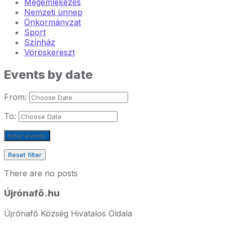
Megemlékezés
Nemzeti ünnep
Önkormányzat
Sport
Színház
Vöröskereszt
Events by date
From:
To:
Filter events
Reset filter
There are no posts
Újrónafő.hu
Újrónafő Község Hivatalos Oldala