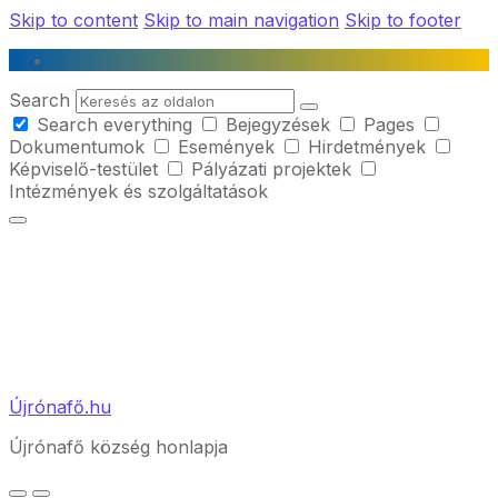
Skip to content
Skip to main navigation
Skip to footer
Search
Search everything
Bejegyzések
Pages
Dokumentumok
Események
Hirdetmények
Képviselő-testület
Pályázati projektek
Intézmények és szolgáltatások
Újrónafő.hu
Újrónafő község honlapja