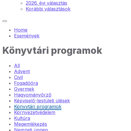
2026. évi választás
Korábbi választások
Home
Események
Könyvtári programok
All
Advent
Civil
Fogadóóra
Gyermek
Hagyományőrző
Képviselő-testületi ülések
Könyvtári programok
Környezetvédelem
Kultúra
Megemlékezés
Nemzeti ünnep