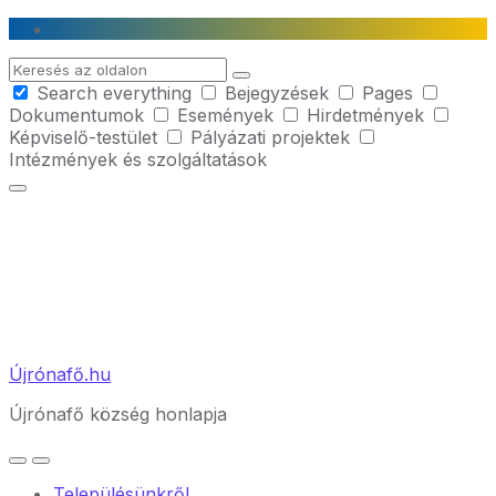
Skip
Skip
Skip
to
to
to
Search
content
main
footer
Search everything
Bejegyzések
Pages
navigation
Dokumentumok
Események
Hirdetmények
Képviselő-testület
Pályázati projektek
Intézmények és szolgáltatások
Újrónafő.hu
Újrónafő község honlapja
Településünkről