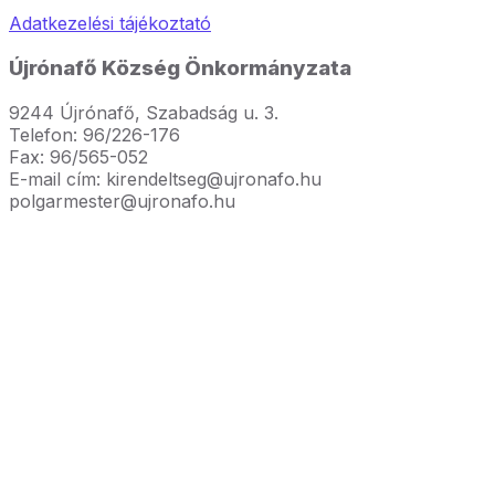
Adatkezelési tájékoztató
Újrónafő Község Önkormányzata
9244 Újrónafő, Szabadság u. 3.
Telefon: 96/226-176
Fax: 96/565-052
E-mail cím: kirendeltseg@ujronafo.hu
polgarmester@ujronafo.hu