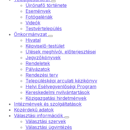
Újrónafő története
Események
Fotógalériák
Videók
Testvértelepülés
Önkormányzat
Hivatal
Képviselő-testület
Ülések meghívói, előterjesztései
Jegyzőkönyvek
Rendeletek
Pályázatok
Rendezési terv
Településképi arculati kézikönyv
Helyi Esélyegyenlőségi Program
Kereskedelmi nyilvántartások
Közigazgatási hirdetmények
Intézmények és szolgáltatások
Közérdekű adatok
Választási információk
Választási szervek
Választási ügyintézés