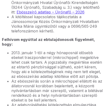
Önkormányzati Hivatal Újrónafői Kirendeltségén
(9244 Újrónafő, Szabadság u. 3.) vagy letölthető
itt:
Ebösszeíró adatlap – Újrónafő – 2026
A kitöltéssel kapcsolatos tájékoztatás a
Jánossomorjai Közös Önkormányzati Hivatalban
Violka Mária ügyintézőtől vagy a 0696/565-249
telefonszámon kérhető.
Felhívom egyúttal az ebtulajdonosok figyelmét,
hogy:
2013. január 1-től a négy hónaposnál idősebb
ebeket traszponderrel (mikrochippel) megjelölve
lehet csak tartani. A jogszabály megsértése esetén
az ebtartó pénzbírsággal sújtható, ezért kérem,
hogy aki e kötelezettségének még nem tett eleget,
az ebösszeírási adatlap kitöltése előtt azt pótolja.
Az ebösszeírás során a mikrochippel ellátott és az
állatorvosnál korábban bejelentett, a központi
nyilvántartásban már szereplő, valamint a bilétával
rendelkező és a helyi nyilvántartásban szereplő
ebeket is be kell jelenteni.
Az adatszolgáltatási kötelezettség elmulasztása