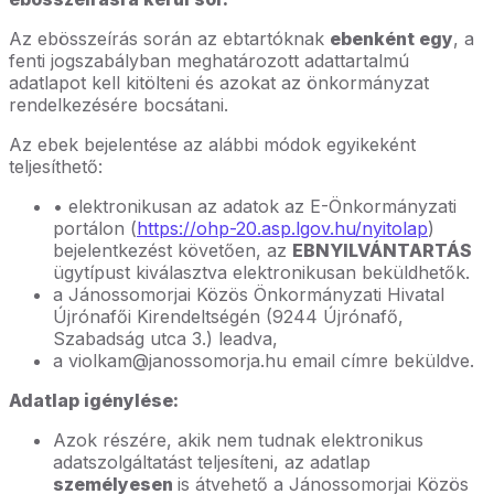
Az ebösszeírás során az ebtartóknak
ebenként egy
, a
fenti jogszabályban meghatározott adattartalmú
adatlapot kell kitölteni és azokat az önkormányzat
rendelkezésére bocsátani.
Az ebek bejelentése az alábbi módok egyikeként
teljesíthető:
• elektronikusan az adatok az E-Önkormányzati
portálon (
https://ohp-20.asp.lgov.hu/nyitolap
)
bejelentkezést követően, az
EBNYILVÁNTARTÁS
ügytípust kiválasztva elektronikusan beküldhetők.
a Jánossomorjai Közös Önkormányzati Hivatal
Újrónafői Kirendeltségén (9244 Újrónafő,
Szabadság utca 3.) leadva,
a violkam@janossomorja.hu email címre beküldve.
Adatlap igénylése:
Azok részére, akik nem tudnak elektronikus
adatszolgáltatást teljesíteni, az adatlap
személyesen
is átvehető a Jánossomorjai Közös