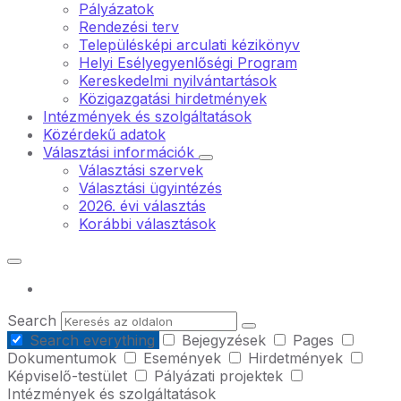
Pályázatok
Rendezési terv
Településképi arculati kézikönyv
Helyi Esélyegyenlőségi Program
Kereskedelmi nyilvántartások
Közigazgatási hirdetmények
Intézmények és szolgáltatások
Közérdekű adatok
Választási információk
Választási szervek
Választási ügyintézés
2026. évi választás
Korábbi választások
Search
Search everything
Bejegyzések
Pages
Dokumentumok
Események
Hirdetmények
Képviselő-testület
Pályázati projektek
Intézmények és szolgáltatások