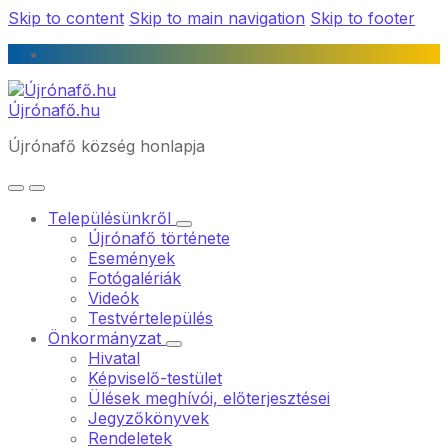
Skip to content
Skip to main navigation
Skip to footer
Újrónafő.hu
Újrónafő község honlapja
Településünkről
Újrónafő története
Események
Fotógalériák
Videók
Testvértelepülés
Önkormányzat
Hivatal
Képviselő-testület
Ülések meghívói, előterjesztései
Jegyzőkönyvek
Rendeletek