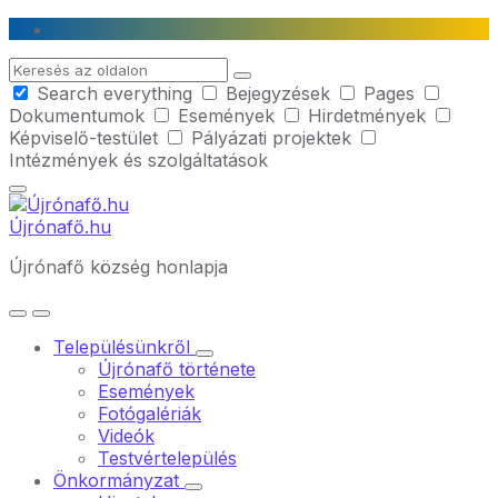
Skip
Skip
Skip
to
to
to
Search
content
main
footer
Search everything
Bejegyzések
Pages
navigation
Dokumentumok
Események
Hirdetmények
Képviselő-testület
Pályázati projektek
Intézmények és szolgáltatások
Újrónafő.hu
Újrónafő község honlapja
Településünkről
Újrónafő története
Események
Fotógalériák
Videók
Testvértelepülés
Önkormányzat