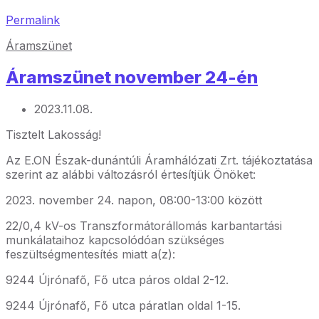
Permalink
Áramszünet
Áramszünet november 24-én
2023.11.08.
Tisztelt Lakosság!
Az E.ON Észak-dunántúli Áramhálózati Zrt. tájékoztatása
szerint az alábbi változásról értesítjük Önöket:
2023. november 24. napon, 08:00-13:00 között
22/0,4 kV-os Transzformátorállomás karbantartási
munkálataihoz kapcsolódóan szükséges
feszültségmentesítés miatt a(z):
9244
Újrónafő, Fő utca páros oldal 2-12.
9244 Újrónafő, Fő utca páratlan oldal 1-15.