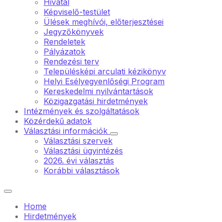
Hivatal
Képviselő-testület
Ülések meghívói, előterjesztései
Jegyzőkönyvek
Rendeletek
Pályázatok
Rendezési terv
Településképi arculati kézikönyv
Helyi Esélyegyenlőségi Program
Kereskedelmi nyilvántartások
Közigazgatási hirdetmények
Intézmények és szolgáltatások
Közérdekű adatok
Választási információk
Választási szervek
Választási ügyintézés
2026. évi választás
Korábbi választások
Home
Hirdetmények