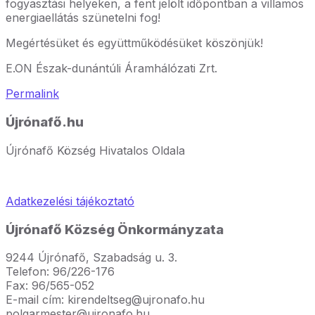
fogyasztási helyeken, a fent jelölt időpontban a villamos
energiaellátás szünetelni fog!
Megértésüket és együttműködésüket köszönjük!
E.ON Észak-dunántúli Áramhálózati Zrt.
Permalink
Újrónafő.hu
Újrónafő Község Hivatalos Oldala
Adatkezelési tájékoztató
Újrónafő Község Önkormányzata
9244 Újrónafő, Szabadság u. 3.
Telefon: 96/226-176
Fax: 96/565-052
E-mail cím: kirendeltseg@ujronafo.hu
polgarmester@ujronafo.hu