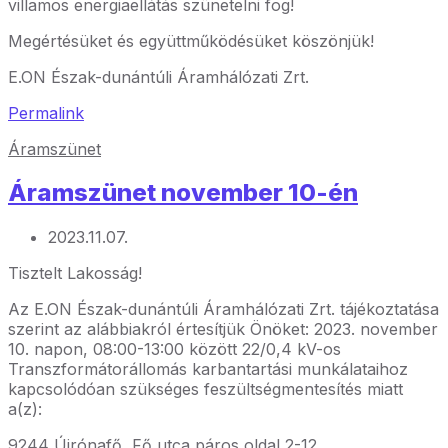
villamos energiaellátás szünetelni fog!
Megértésüket és együttműködésüket köszönjük!
E.ON Észak-dunántúli Áramhálózati Zrt.
Permalink
Áramszünet
Áramszünet november 10-én
2023.11.07.
Tisztelt Lakosság!
Az E.ON Észak-dunántúli Áramhálózati Zrt. tájékoztatása
szerint az alábbiakról értesítjük Önöket: 2023. november
10. napon, 08:00-13:00 között 22/0,4 kV-os
Transzformátorállomás karbantartási munkálataihoz
kapcsolódóan szükséges feszültségmentesítés miatt
a(z):
9244 Újrónafő, Fő utca páros oldal 2-12.