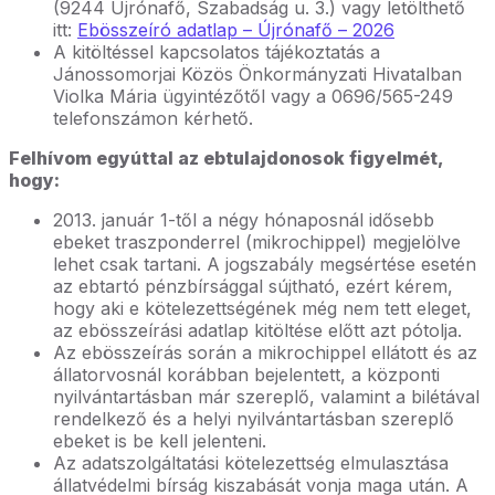
(9244 Újrónafő, Szabadság u. 3.) vagy letölthető
itt:
Ebösszeíró adatlap – Újrónafő – 2026
A kitöltéssel kapcsolatos tájékoztatás a
Jánossomorjai Közös Önkormányzati Hivatalban
Violka Mária ügyintézőtől vagy a 0696/565-249
telefonszámon kérhető.
Felhívom egyúttal az ebtulajdonosok figyelmét,
hogy:
2013. január 1-től a négy hónaposnál idősebb
ebeket traszponderrel (mikrochippel) megjelölve
lehet csak tartani. A jogszabály megsértése esetén
az ebtartó pénzbírsággal sújtható, ezért kérem,
hogy aki e kötelezettségének még nem tett eleget,
az ebösszeírási adatlap kitöltése előtt azt pótolja.
Az ebösszeírás során a mikrochippel ellátott és az
állatorvosnál korábban bejelentett, a központi
nyilvántartásban már szereplő, valamint a bilétával
rendelkező és a helyi nyilvántartásban szereplő
ebeket is be kell jelenteni.
Az adatszolgáltatási kötelezettség elmulasztása
állatvédelmi bírság kiszabását vonja maga után. A