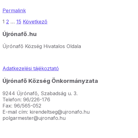
Permalink
Bejegyzések
1
2
…
15
Következő
lapozása
Újrónafő.hu
Újrónafő Község Hivatalos Oldala
Adatkezelési tájékoztató
Újrónafő Község Önkormányzata
9244 Újrónafő, Szabadság u. 3.
Telefon: 96/226-176
Fax: 96/565-052
E-mail cím: kirendeltseg@ujronafo.hu
polgarmester@ujronafo.hu