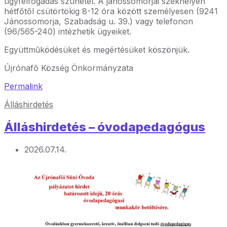
ügyfélfogadás szünetel. A jánossomorjai székhelyen
hétfőtől csütörtökig 8-12 óra között személyesen (9241
Jánossomorja, Szabadság u. 39.) vagy telefonon
(96/565-240) intézhetik ügyeiket.
Együttműködésüket és megértésüket köszönjük.
Újrónafő Község Önkormányzata
Permalink
Álláshirdetés
Álláshirdetés – óvodapedagógus
2026.07.14.