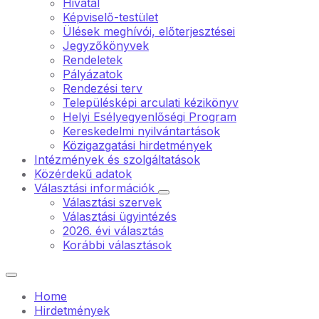
Hivatal
Képviselő-testület
Ülések meghívói, előterjesztései
Jegyzőkönyvek
Rendeletek
Pályázatok
Rendezési terv
Településképi arculati kézikönyv
Helyi Esélyegyenlőségi Program
Kereskedelmi nyilvántartások
Közigazgatási hirdetmények
Intézmények és szolgáltatások
Közérdekű adatok
Választási információk
Választási szervek
Választási ügyintézés
2026. évi választás
Korábbi választások
Home
Hirdetmények