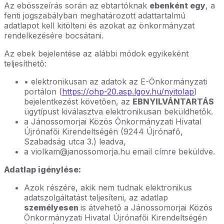
Az ebösszeírás során az ebtartóknak
ebenként egy
, a
fenti jogszabályban meghatározott adattartalmú
adatlapot kell kitölteni és azokat az önkormányzat
rendelkezésére bocsátani.
Az ebek bejelentése az alábbi módok egyikeként
teljesíthető:
• elektronikusan az adatok az E-Önkormányzati
portálon (
https://ohp-20.asp.lgov.hu/nyitolap
)
bejelentkezést követően, az
EBNYILVÁNTARTÁS
ügytípust kiválasztva elektronikusan beküldhetők.
a Jánossomorjai Közös Önkormányzati Hivatal
Újrónafői Kirendeltségén (9244 Újrónafő,
Szabadság utca 3.) leadva,
a violkam@janossomorja.hu email címre beküldve.
Adatlap igénylése:
Azok részére, akik nem tudnak elektronikus
adatszolgáltatást teljesíteni, az adatlap
személyesen
is átvehető a Jánossomorjai Közös
Önkormányzati Hivatal Újrónafői Kirendeltségén