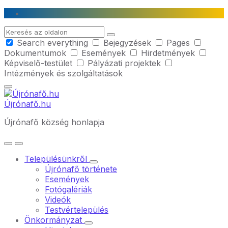
Skip
Skip
Skip
to
to
to
Search
content
main
footer
Search everything
Bejegyzések
Pages
navigation
Dokumentumok
Események
Hirdetmények
Képviselő-testület
Pályázati projektek
Intézmények és szolgáltatások
Újrónafő.hu
Újrónafő község honlapja
Településünkről
Újrónafő története
Események
Fotógalériák
Videók
Testvértelepülés
Önkormányzat