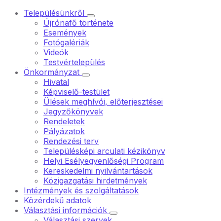
Településünkről
Újrónafő története
Események
Fotógalériák
Videók
Testvértelepülés
Önkormányzat
Hivatal
Képviselő-testület
Ülések meghívói, előterjesztései
Jegyzőkönyvek
Rendeletek
Pályázatok
Rendezési terv
Településképi arculati kézikönyv
Helyi Esélyegyenlőségi Program
Kereskedelmi nyilvántartások
Közigazgatási hirdetmények
Intézmények és szolgáltatások
Közérdekű adatok
Választási információk
Választási szervek