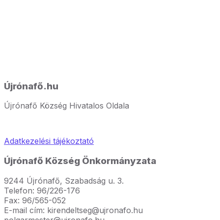
Újrónafő.hu
Újrónafő Község Hivatalos Oldala
Adatkezelési tájékoztató
Újrónafő Község Önkormányzata
9244 Újrónafő, Szabadság u. 3.
Telefon: 96/226-176
Fax: 96/565-052
E-mail cím: kirendeltseg@ujronafo.hu
polgarmester@ujronafo.hu