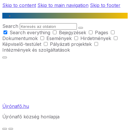
Skip to content
Skip to main navigation
Skip to footer
Search
Search everything
Bejegyzések
Pages
Dokumentumok
Események
Hirdetmények
Képviselő-testület
Pályázati projektek
Intézmények és szolgáltatások
Újrónafő.hu
Újrónafő község honlapja