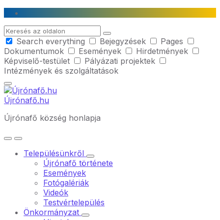
Skip
Skip
Skip
to
to
to
Search
content
main
footer
Search everything
Bejegyzések
Pages
navigation
Dokumentumok
Események
Hirdetmények
Képviselő-testület
Pályázati projektek
Intézmények és szolgáltatások
Újrónafő.hu
Újrónafő község honlapja
Településünkről
Újrónafő története
Események
Fotógalériák
Videók
Testvértelepülés
Önkormányzat