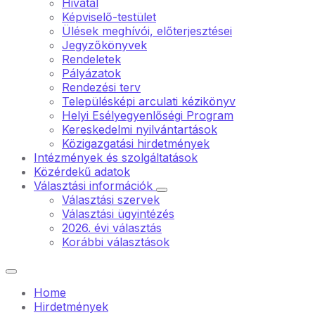
Hivatal
Képviselő-testület
Ülések meghívói, előterjesztései
Jegyzőkönyvek
Rendeletek
Pályázatok
Rendezési terv
Településképi arculati kézikönyv
Helyi Esélyegyenlőségi Program
Kereskedelmi nyilvántartások
Közigazgatási hirdetmények
Intézmények és szolgáltatások
Közérdekű adatok
Választási információk
Választási szervek
Választási ügyintézés
2026. évi választás
Korábbi választások
Home
Hirdetmények