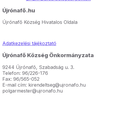
Újrónafő.hu
Újrónafő Község Hivatalos Oldala
Adatkezelési tájékoztató
Újrónafő Község Önkormányzata
9244 Újrónafő, Szabadság u. 3.
Telefon: 96/226-176
Fax: 96/565-052
E-mail cím: kirendeltseg@ujronafo.hu
polgarmester@ujronafo.hu