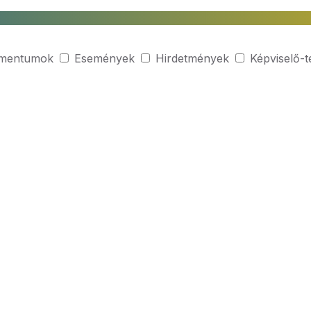
mentumok
Események
Hirdetmények
Képviselő-t