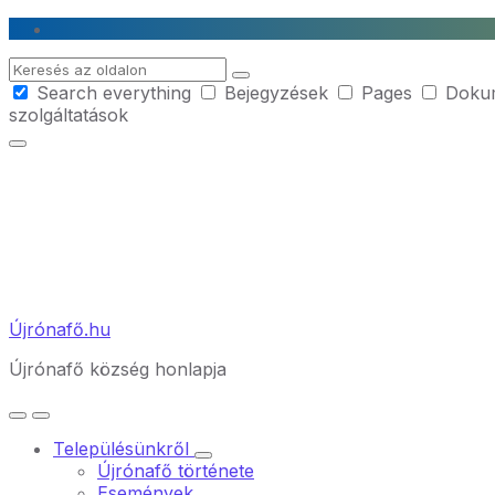
Skip
Skip
Skip
to
to
to
Search
content
main
footer
Search everything
Bejegyzések
Pages
Doku
navigation
szolgáltatások
Újrónafő.hu
Újrónafő község honlapja
Településünkről
Újrónafő története
Események