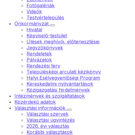
Fotógalériák
Videók
Testvértelepülés
Önkormányzat
Hivatal
Képviselő-testület
Ülések meghívói, előterjesztései
Jegyzőkönyvek
Rendeletek
Pályázatok
Rendezési terv
Településképi arculati kézikönyv
Helyi Esélyegyenlőségi Program
Kereskedelmi nyilvántartások
Közigazgatási hirdetmények
Intézmények és szolgáltatások
Közérdekű adatok
Választási információk
Választási szervek
Választási ügyintézés
2026. évi választás
Korábbi választások