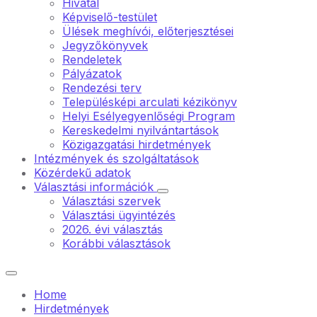
Hivatal
Képviselő-testület
Ülések meghívói, előterjesztései
Jegyzőkönyvek
Rendeletek
Pályázatok
Rendezési terv
Településképi arculati kézikönyv
Helyi Esélyegyenlőségi Program
Kereskedelmi nyilvántartások
Közigazgatási hirdetmények
Intézmények és szolgáltatások
Közérdekű adatok
Választási információk
Választási szervek
Választási ügyintézés
2026. évi választás
Korábbi választások
Home
Hirdetmények