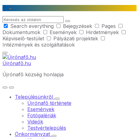
Skip
Skip
Skip
to
to
to
Search
content
main
footer
Search everything
Bejegyzések
Pages
navigation
Dokumentumok
Események
Hirdetmények
Képviselő-testület
Pályázati projektek
Intézmények és szolgáltatások
Újrónafő.hu
Újrónafő község honlapja
Településünkről
Újrónafő története
Események
Fotógalériák
Videók
Testvértelepülés
Önkormányzat