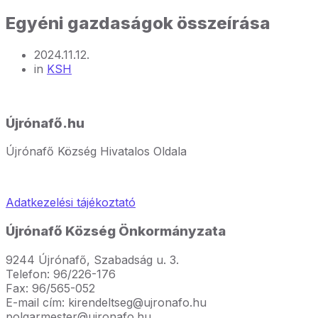
Egyéni gazdaságok összeírása
2024.11.12.
in
KSH
Újrónafő.hu
Újrónafő Község Hivatalos Oldala
Adatkezelési tájékoztató
Újrónafő Község Önkormányzata
9244 Újrónafő, Szabadság u. 3.
Telefon: 96/226-176
Fax: 96/565-052
E-mail cím: kirendeltseg@ujronafo.hu
polgarmester@ujronafo.hu