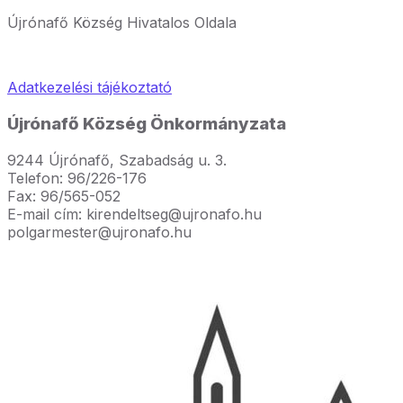
Újrónafő Község Hivatalos Oldala
Adatkezelési tájékoztató
Újrónafő Község Önkormányzata
9244 Újrónafő, Szabadság u. 3.
Telefon: 96/226-176
Fax: 96/565-052
E-mail cím: kirendeltseg@ujronafo.hu
polgarmester@ujronafo.hu