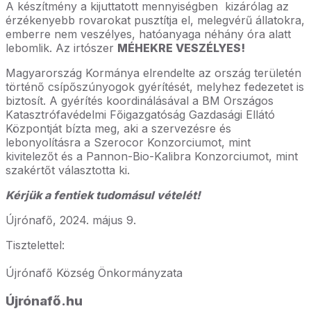
A készítmény a kijuttatott mennyiségben kizárólag az
érzékenyebb rovarokat pusztítja el, melegvérű állatokra,
emberre nem veszélyes, hatóanyaga néhány óra alatt
lebomlik. Az irtószer
MÉHEKRE VESZÉLYES!
Magyarország Kormánya elrendelte az ország területén
történő csípőszúnyogok gyérítését, melyhez fedezetet is
biztosít. A gyérítés koordinálásával a BM Országos
Katasztrófavédelmi Főigazgatóság Gazdasági Ellátó
Központját bízta meg, aki a szervezésre és
lebonyolításra a Szerocor Konzorciumot, mint
kivitelezőt és a Pannon-Bio-Kalibra Konzorciumot, mint
szakértőt választotta ki.
Kérjük a fentiek tudomásul vételét!
Újrónafő, 2024. május 9.
Tisztelettel:
Újrónafő Község Önkormányzata
Újrónafő.hu