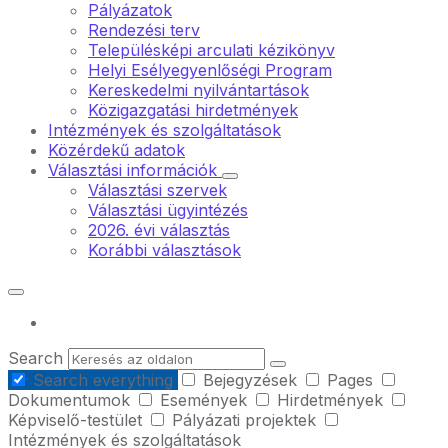
Pályázatok
Rendezési terv
Településképi arculati kézikönyv
Helyi Esélyegyenlőségi Program
Kereskedelmi nyilvántartások
Közigazgatási hirdetmények
Intézmények és szolgáltatások
Közérdekű adatok
Választási információk
Választási szervek
Választási ügyintézés
2026. évi választás
Korábbi választások
Search
Search everything
Bejegyzések
Pages
Dokumentumok
Események
Hirdetmények
Képviselő-testület
Pályázati projektek
Intézmények és szolgáltatások