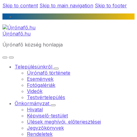
Skip to content
Skip to main navigation
Skip to footer
Újrónafő.hu
Újrónafő község honlapja
Településünkről
Újrónafő története
Események
Fotógalériák
Videók
Testvértelepülés
Önkormányzat
Hivatal
Képviselő-testület
Ülések meghívói, előterjesztései
Jegyzőkönyvek
Rendeletek