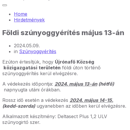
Home
Hirdetmények
Földi szúnyoggyérítés május 13-án
2024.05.09.
in
Szúnyoggyérítés
Ezúton értesítjük, hogy
Újrónafő Község
közigazgatási területén
földi úton történő
szúnyoggyérítés kerül elvégzésre.
A védekezés időpontja:
2024. május 13-án
(hétfő)
napnyugta utáni órákban.
Rossz idő esetén a védekezés
2024. május 14-15.
(kedd-szerda)
ugyanebben az időben kerül elvégzésre.
Alkalmazott készítmény: Deltasect Plus 1,2 ULV
szúnyogirtó szer.