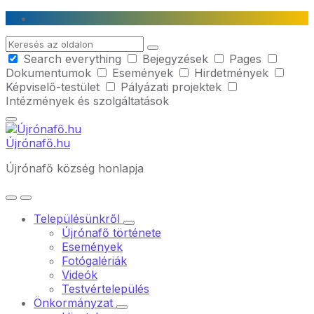
Skip
Skip
Skip
to
to
to
Search
content
main
footer
Search everything
Bejegyzések
Pages
navigation
Dokumentumok
Események
Hirdetmények
Képviselő-testület
Pályázati projektek
Intézmények és szolgáltatások
Újrónafő.hu
Újrónafő község honlapja
Településünkről
Újrónafő története
Események
Fotógalériák
Videók
Testvértelepülés
Önkormányzat