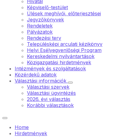
Hivatal
Képviselő-testület
Ülések meghívói, előterjesztései
Jegyzőkönyvek
Rendeletek
Pályázatok
Rendezési terv
Településképi arculati kézikönyv
Helyi Esélyegyenlőségi Program
Kereskedelmi nyilvántartások
Közigazgatási hirdetmények
Intézmények és szolgáltatások
Közérdekű adatok
Választási információk
Választási szervek
Választási ügyintézés
2026. évi választás
Korábbi választások
Home
Hirdetmények