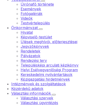
Újrónafő története
Események
Fotógalériák
Videók
Testvértelepülés
Önkormányzat
Hivatal
Képviselő-testület
Ülések meghívói, előterjesztései
Jegyzőkönyvek
Rendeletek
Pályázatok
Rendezési terv
Településképi arculati kézikönyv
Helyi Esélyegyenlőségi Program
Kereskedelmi nyilvántartások
Közigazgatási hirdetmények
Intézmények és szolgáltatások
Közérdekű adatok
Választási információk
Választási szervek
Választási ügyintézés