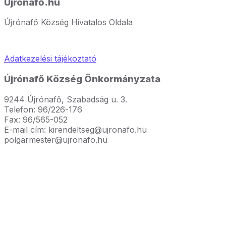
Újrónafő.hu
Újrónafő Község Hivatalos Oldala
Adatkezelési tájékoztató
Újrónafő Község Önkormányzata
9244 Újrónafő, Szabadság u. 3.
Telefon: 96/226-176
Fax: 96/565-052
E-mail cím: kirendeltseg@ujronafo.hu
polgarmester@ujronafo.hu