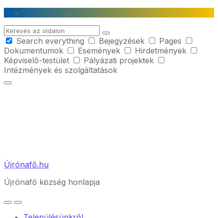
Skip
Skip
Skip
to
to
to
Search
content
main
footer
Search everything
Bejegyzések
Pages
navigation
Dokumentumok
Események
Hirdetmények
Képviselő-testület
Pályázati projektek
Intézmények és szolgáltatások
Újrónafő.hu
Újrónafő község honlapja
Településünkről