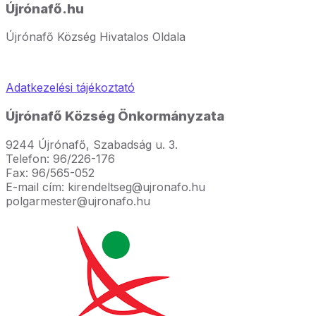
Újrónafő.hu
Újrónafő Község Hivatalos Oldala
Adatkezelési tájékoztató
Újrónafő Község Önkormányzata
9244 Újrónafő, Szabadság u. 3.
Telefon: 96/226-176
Fax: 96/565-052
E-mail cím: kirendeltseg@ujronafo.hu
polgarmester@ujronafo.hu