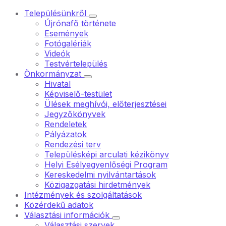
Településünkről
Újrónafő története
Események
Fotógalériák
Videók
Testvértelepülés
Önkormányzat
Hivatal
Képviselő-testület
Ülések meghívói, előterjesztései
Jegyzőkönyvek
Rendeletek
Pályázatok
Rendezési terv
Településképi arculati kézikönyv
Helyi Esélyegyenlőségi Program
Kereskedelmi nyilvántartások
Közigazgatási hirdetmények
Intézmények és szolgáltatások
Közérdekű adatok
Választási információk
Választási szervek