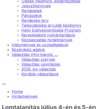
Ülések meghívói, előterjesztései
Jegyzőkönyvek
Rendeletek
Pályázatok
Rendezési terv
Településképi arculati kézikönyv
Helyi Esélyegyenlőségi Program
Kereskedelmi nyilvántartások
Közigazgatási hirdetmények
Intézmények és szolgáltatások
Közérdekű adatok
Választási információk
Választási szervek
Választási ügyintézés
2026. évi választás
Korábbi választások
Home
Hirdetmények
Lomtalanítás július 4-én és 5-én