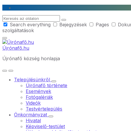
Skip
Skip
Skip
to
to
to
Search
content
main
footer
Search everything
Bejegyzések
Pages
Doku
navigation
szolgáltatások
Újrónafő.hu
Újrónafő község honlapja
Településünkről
Újrónafő története
Események
Fotógalériák
Videók
Testvértelepülés
Önkormányzat
Hivatal
Képviselő-testület