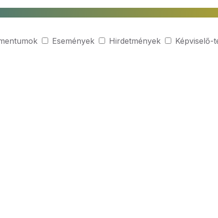
mentumok
Események
Hirdetmények
Képviselő-t