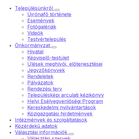
Településünkről
Újrónafő története
Események
Fotógalériák
Videók
Testvértelepülés
Önkormányzat
Hivatal
Képviselő-testület
Ülések meghívói, előterjesztései
Jegyzőkönyvek
Rendeletek
Pályázatok
Rendezési terv
Településképi arculati kézikönyv
Helyi Esélyegyenlőségi Program
Kereskedelmi nyilvántartások
Közigazgatási hirdetmények
Intézmények és szolgáltatások
Közérdekű adatok
Választási információk
Választási szervek