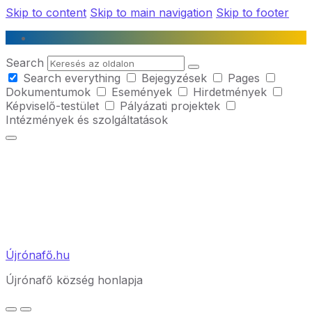
Skip to content
Skip to main navigation
Skip to footer
Search
Search everything
Bejegyzések
Pages
Dokumentumok
Események
Hirdetmények
Képviselő-testület
Pályázati projektek
Intézmények és szolgáltatások
Újrónafő.hu
Újrónafő község honlapja