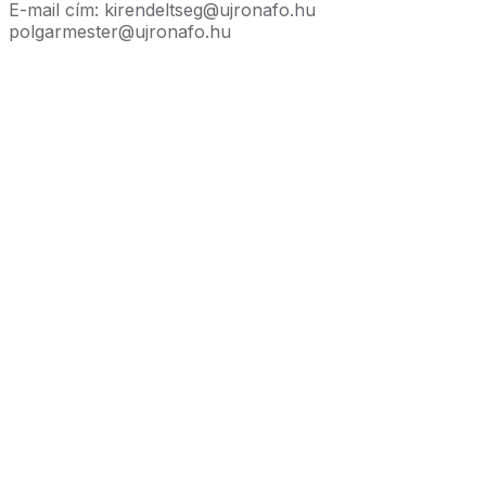
E-mail cím: kirendeltseg@ujronafo.hu
polgarmester@ujronafo.hu