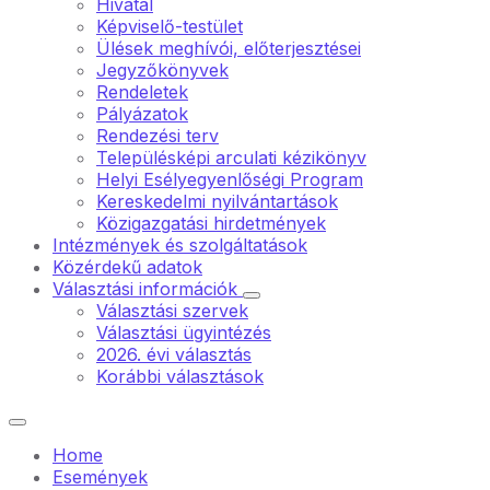
Hivatal
Képviselő-testület
Ülések meghívói, előterjesztései
Jegyzőkönyvek
Rendeletek
Pályázatok
Rendezési terv
Településképi arculati kézikönyv
Helyi Esélyegyenlőségi Program
Kereskedelmi nyilvántartások
Közigazgatási hirdetmények
Intézmények és szolgáltatások
Közérdekű adatok
Választási információk
Választási szervek
Választási ügyintézés
2026. évi választás
Korábbi választások
Home
Események