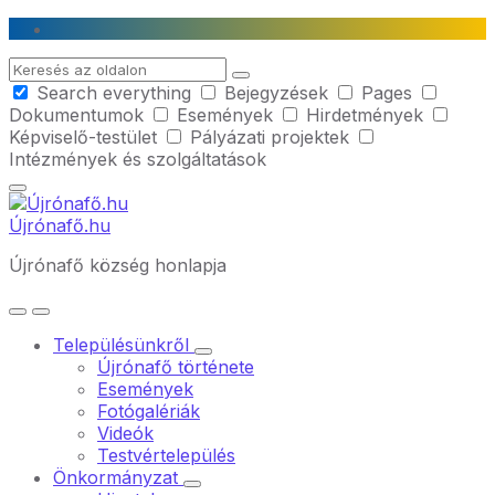
Skip
Skip
Skip
to
to
to
Search
content
main
footer
Search everything
Bejegyzések
Pages
navigation
Dokumentumok
Események
Hirdetmények
Képviselő-testület
Pályázati projektek
Intézmények és szolgáltatások
Újrónafő.hu
Újrónafő község honlapja
Településünkről
Újrónafő története
Események
Fotógalériák
Videók
Testvértelepülés
Önkormányzat