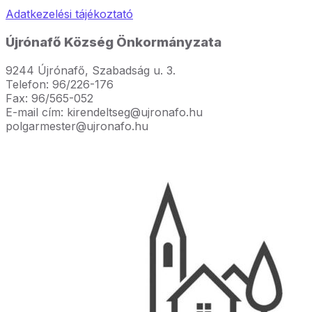
Adatkezelési tájékoztató
Újrónafő Község Önkormányzata
9244 Újrónafő, Szabadság u. 3.
Telefon: 96/226-176
Fax: 96/565-052
E-mail cím: kirendeltseg@ujronafo.hu
polgarmester@ujronafo.hu