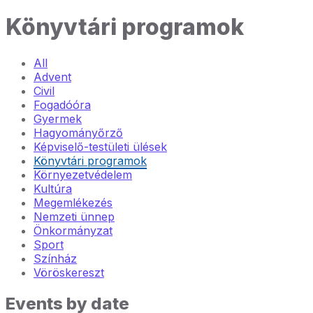
Könyvtári programok
All
Advent
Civil
Fogadóóra
Gyermek
Hagyományőrző
Képviselő-testületi ülések
Könyvtári programok
Környezetvédelem
Kultúra
Megemlékezés
Nemzeti ünnep
Önkormányzat
Sport
Színház
Vöröskereszt
Events by date