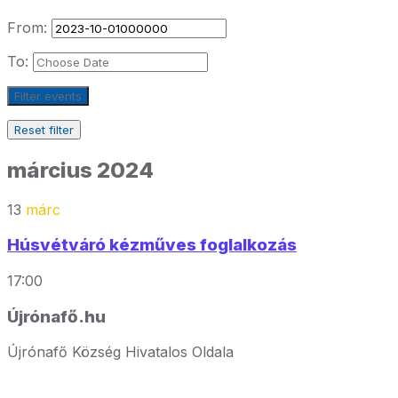
From:
To:
Filter events
Reset filter
március 2024
13
márc
Húsvétváró kézműves foglalkozás
17:00
Újrónafő.hu
Újrónafő Község Hivatalos Oldala