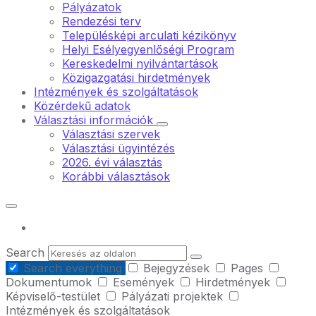
Pályázatok
Rendezési terv
Településképi arculati kézikönyv
Helyi Esélyegyenlőségi Program
Kereskedelmi nyilvántartások
Közigazgatási hirdetmények
Intézmények és szolgáltatások
Közérdekű adatok
Választási információk
Választási szervek
Választási ügyintézés
2026. évi választás
Korábbi választások
Search
Search everything
Bejegyzések
Pages
Dokumentumok
Események
Hirdetmények
Képviselő-testület
Pályázati projektek
Intézmények és szolgáltatások