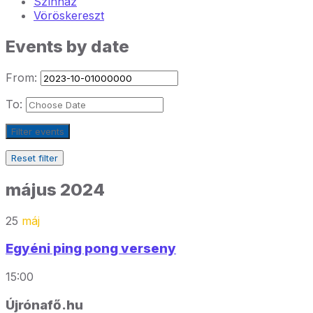
Színház
Vöröskereszt
Events by date
From:
To:
Filter events
Reset filter
május 2024
25
máj
Egyéni ping pong verseny
15:00
Újrónafő.hu