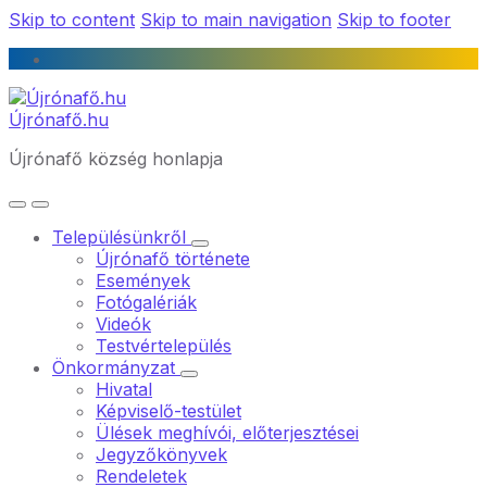
Skip to content
Skip to main navigation
Skip to footer
Újrónafő.hu
Újrónafő község honlapja
Településünkről
Újrónafő története
Események
Fotógalériák
Videók
Testvértelepülés
Önkormányzat
Hivatal
Képviselő-testület
Ülések meghívói, előterjesztései
Jegyzőkönyvek
Rendeletek