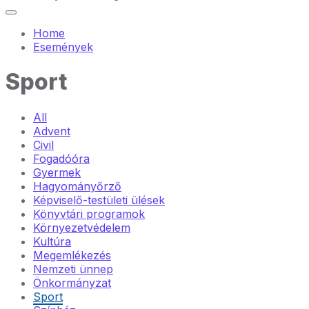
Home
Események
Sport
All
Advent
Civil
Fogadóóra
Gyermek
Hagyományőrző
Képviselő-testületi ülések
Könyvtári programok
Környezetvédelem
Kultúra
Megemlékezés
Nemzeti ünnep
Önkormányzat
Sport