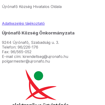
Újrónafő Község Hivatalos Oldala
Adatkezelési tájékoztató
Újrónafő Község Önkormányzata
9244 Újrónafő, Szabadság u. 3.
Telefon: 96/226-176
Fax: 96/565-052
E-mail cím: kirendeltseg@ujronafo.hu
polgarmester@ujronafo.hu