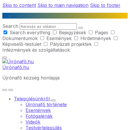
Skip to content
Skip to main navigation
Skip to footer
Search
Search everything
Bejegyzések
Pages
Dokumentumok
Események
Hirdetmények
Képviselő-testület
Pályázati projektek
Intézmények és szolgáltatások
Újrónafő.hu
Újrónafő község honlapja
Településünkről
Újrónafő története
Események
Fotógalériák
Videók
Testvértelepülés