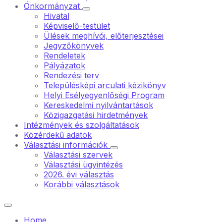
Önkormányzat
Hivatal
Képviselő-testület
Ülések meghívói, előterjesztései
Jegyzőkönyvek
Rendeletek
Pályázatok
Rendezési terv
Településképi arculati kézikönyv
Helyi Esélyegyenlőségi Program
Kereskedelmi nyilvántartások
Közigazgatási hirdetmények
Intézmények és szolgáltatások
Közérdekű adatok
Választási információk
Választási szervek
Választási ügyintézés
2026. évi választás
Korábbi választások
Home